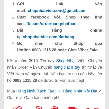
Gửi link vào
mail:
shopnhatviet.com@gmail.com
Chat facebook với Shop theo link
sau:
fb.com/orderhangnhatban
Đặt Hàng online
tại
shopnhatviet.com/dathang
Gọi điện cho Shop qua
Hotline 0983.1315.28 hoặc Chat Viber,Zalo
Kể từ năm 2010 đến nay
Shop Nhật
Việt Chuyên
nhận Order Vận Chuyển
hàng xách tay
từ Nhật về
Việt Nam và ngược lại. Nếu bạn có nhu cầu hãy liên
hệ
0983.1315.28
để được tư vấn trực tiếp!
Mua
Hàng Nhật Xách Tay
: ✓
Hàng Nhật Nội Địa
✓
Giá rẻ ✓ Giao hàng miễn phí.