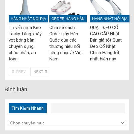
HÀNG NHẬT NỘI ĐỊA
ORDER HÀNG HÀN
HÀNG NHẬT NỘI ĐỊA
Tư vấn mua Keo
Chia sẻ cách
QUẠT ĐEO CỔ
Tacky Tăng xoáy
Order giày Hàn
CAO CẤP Nhật
vợt bóng bàn
Quốc của các
Bản giá tốt Quạt
chuyên dụng,
thương hiệu nổi
Đeo Cổ Nhật
chắc chắn, an
tiếng ship về Việt
Chính Hãng tốt
toàn
Nam
nhất hiện nay
PREV
NEXT
Bình luận
Tìm Kiếm Nhanh
Tìm
Kiếm