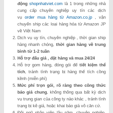
động
shopnhatviet.com
là 1 trong những nhà
cung cấp chuyên nghiệp uy tín các dịch
vụ
order mua hàng từ Amazon.co.jp
, vận
chuyển ship các loại hàng hóa từ Amazon JP
về Việt Nam
Dịch vụ uy tín, chuyên nghiệp , thời gian ship
hàng nhanh chóng,
thời gian hàng về trung
bình từ 1-2 tuần
Hỗ trợ đấu giá , đặt hàng và mua 24/24
Hỗ trợ gom hàng, đóng gói để
tiết kiệm thể
tích
, tránh tình trạng bị hàng thể tích cồng
kềnh (miễn phí)
Mức phí trọn gói, rõ ràng theo công thức
báo giá chung
, không thông qua bất kỳ dịch
vụ trung gian của công ty nào khác , tránh tình
trạng bị kê giá, hoặc khai báo giá vô căn cứ.
Đội ngũ nhân viên lâu năm, chuyên nghiệp,