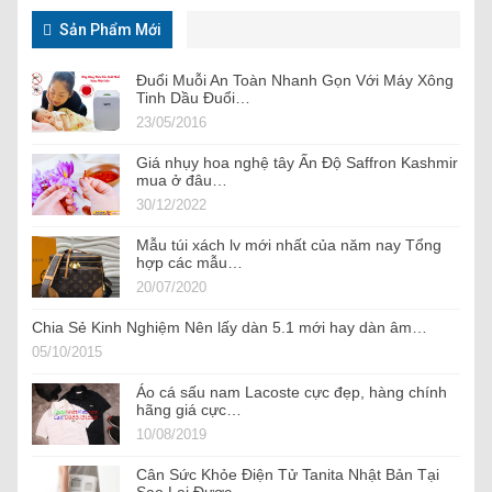
Sản Phẩm Mới
Đuổi Muỗi An Toàn Nhanh Gọn Với Máy Xông
Tinh Dầu Đuổi…
23/05/2016
Giá nhụy hoa nghệ tây Ấn Độ Saffron Kashmir
mua ở đâu…
30/12/2022
Mẫu túi xách lv mới nhất của năm nay Tổng
hợp các mẫu…
20/07/2020
Chia Sẻ Kinh Nghiệm Nên lấy dàn 5.1 mới hay dàn âm…
05/10/2015
Áo cá sấu nam Lacoste cực đẹp, hàng chính
hãng giá cực…
10/08/2019
Cân Sức Khỏe Điện Tử Tanita Nhật Bản Tại
Sao Lại Được…