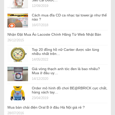
12/09/2019
Cách mua đĩa CD ca nhạc tại tower.jp như thế
nào ?
16/07/2018
Nhận Đặt Mua Áo Lacoste Chính Hãng Từ Web Nhật Bản
26/12/2015
Top 20 đồng hồ nữ Cartier được săn lùng
nhiều nhất trên…
14/05/2022
Giá vòng thạch anh tóc đen là bao nhiêu?
Mua ở đâu uy…
14/12/2020
Order mô hình đồ chơi BE@RBRICK cực chất,
hàng xách tay…
23/04/2019
Mua bàn chải điện Oral B ở đâu Hà Nội giá rẻ ?
28/07/2016