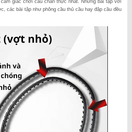
 cảm giác chơi cầu chân thực nhất. Những bài tập với
ớc, các bài tập như phông cầu thủ cầu hay đập cầu đều