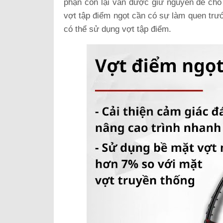
phận còn lại vẫn được giữ nguyên để cho
vợt tập điểm ngọt cần có sự làm quen trư
có thể sử dụng vợt tập điểm.