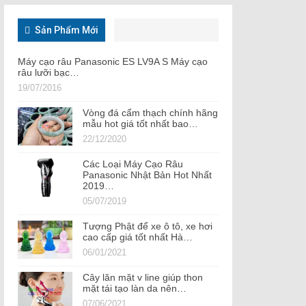
Sản Phẩm Mới
Máy cạo râu Panasonic ES LV9A S Máy cạo
râu lưỡi bạc…
19/07/2016
Vòng đá cẩm thạch chính hãng
mẫu hot giá tốt nhất bao…
22/12/2020
Các Loại Máy Cạo Râu
Panasonic Nhật Bản Hot Nhất
2019…
05/07/2019
Tượng Phật để xe ô tô, xe hơi
cao cấp giá tốt nhất Hà…
06/01/2021
Cây lăn mặt v line giúp thon
mặt tái tạo làn da nên…
07/06/2021