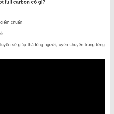
t full carbon có gì?
 điểm chuẩn
bé
luyện sẽ giúp thả lỏng người, uyển chuyển trong từng