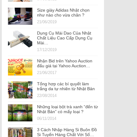
Size giày Adidas Nhật chọn
như nào cho vừa chân ?
21/06/2019
Dụng Cụ Mài Dao Của Nhật
Chất Liệu Cao Cấp Dụng Cụ
Mài…
17/12/2019
Nhận Bid trên Yahoo Auction
đấu giá tại Yahoo Auction…
21/06/2017
Tổng hợp các bí quyết làm
trắng da tự nhiên từ Nhật Bản
22/08/2014
Những loại bột trà xanh “đến từ
Nhật Bản” có mấy loại ?
06/11/2014
3 Cách Nhập Hàng Si Buôn Đồ
Si Tuyển Hàng Chất Với Số…