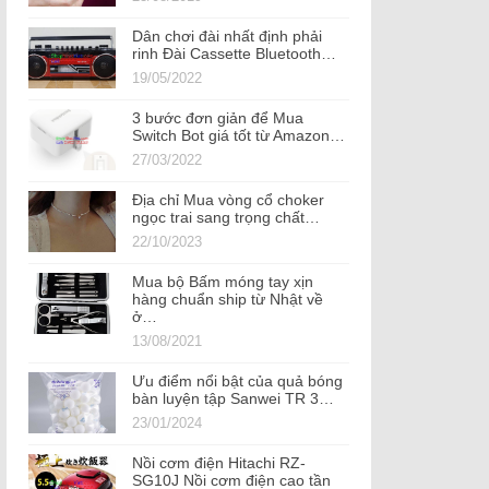
Dân chơi đài nhất định phải
rinh Đài Cassette Bluetooth…
19/05/2022
3 bước đơn giản để Mua
Switch Bot giá tốt từ Amazon…
27/03/2022
Địa chỉ Mua vòng cổ choker
ngọc trai sang trọng chất…
22/10/2023
Mua bộ Bấm móng tay xịn
hàng chuẩn ship từ Nhật về
ở…
13/08/2021
Ưu điểm nổi bật của quả bóng
bàn luyện tập Sanwei TR 3…
23/01/2024
Nồi cơm điện Hitachi RZ-
SG10J Nồi cơm điện cao tần