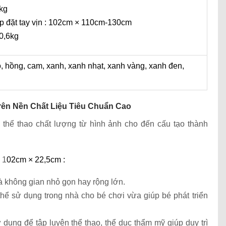
8kg
ắp đặt tay vịn : 102cm × 110cm-130cm
0,6kg
 hồng, cam, xanh, xanh nhạt, xanh vàng, xanh đen,
rên Nền Chất Liệu Tiêu Chuẩn Cao
ị thể thao chất lượng từ hình ảnh cho đến cấu tạo thành
 1
02cm × 22,5cm :
 không gian nhỏ gọn hay rộng lớn.
hể sử dụng trong nhà cho bé chơi vừa giúp bé phát triển
dụng để tập luyện thể thao, thể dục thẩm mỹ giúp duy trì