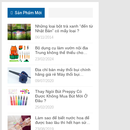
Sản Phẩm Mới
Những loại bột trà xanh “đến từ
Nhật Bản” có mấy loại ?
06/11/2014
Bộ dụng cụ làm vườn nội địa
Trung không thể thiếu cho…
23/02/2024
Địa chỉ bán máy thổi bụi chính
hãng giá rẻ Máy thổi bụi…
09/07/2020
Thay Ngòi Bút Preppy Có
Được Không Mua Bút Mới Ở
Đâu ?
25/02/2020
Làm sao để biết nước hoa để
được bao lâu thì hết hạn sử…
23/08/2019