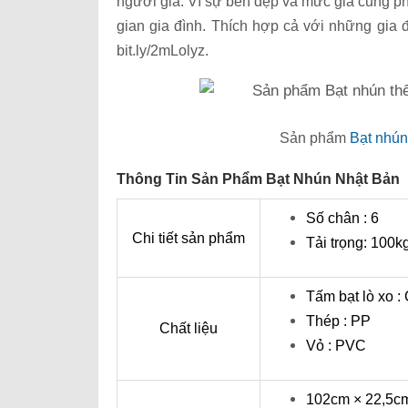
người già. Vì sự bền đẹp và mức giá cũng 
gian gia đình. Thích hợp cả với những gia đ
bit.ly/2mLolyz.
Sản phẩm
Bạt nhún
Thông Tin Sản Phẩm Bạt Nhún Nhật Bản
Số chân : 6
Chi tiết sản phẩm
Tải trọng: 100k
Tấm bạt lò xo : 
Thép : PP
Chất liệu
Vỏ : PVC
102cm × 22,5c