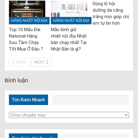
Dùng lô hội
dưỡng da căng
trắng mịn giúp chị
HÀNG NHẬT NỘI ĐỊA
HÀNG NHẬT NỘI ĐỊA
em tự tin hơn
Top 10 Mẫu Đài
Mẫu bình giữ
National Hàng
nhiệt nội địa Nhật
Sưu Tầm Chạy
bán chạy nhất Tại
Tốt Mua Ở Đâu ?
Nhật Bản là gì?
PREV
NEXT
Bình luận
Tìm Kiếm Nhanh
Tìm
Kiếm
Nhanh