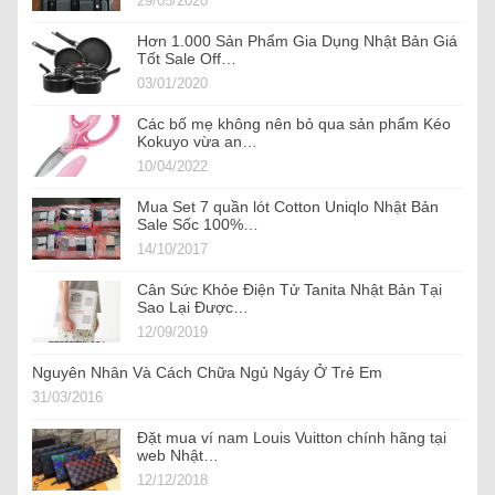
29/05/2020
Hơn 1.000 Sản Phẩm Gia Dụng Nhật Bản Giá
Tốt Sale Off…
03/01/2020
Các bố mẹ không nên bỏ qua sản phẩm Kéo
Kokuyo vừa an…
10/04/2022
Mua Set 7 quần lót Cotton Uniqlo Nhật Bản
Sale Sốc 100%…
14/10/2017
Cân Sức Khỏe Điện Tử Tanita Nhật Bản Tại
Sao Lại Được…
12/09/2019
Nguyên Nhân Và Cách Chữa Ngủ Ngáy Ở Trẻ Em
31/03/2016
Đặt mua ví nam Louis Vuitton chính hãng tại
web Nhật…
12/12/2018