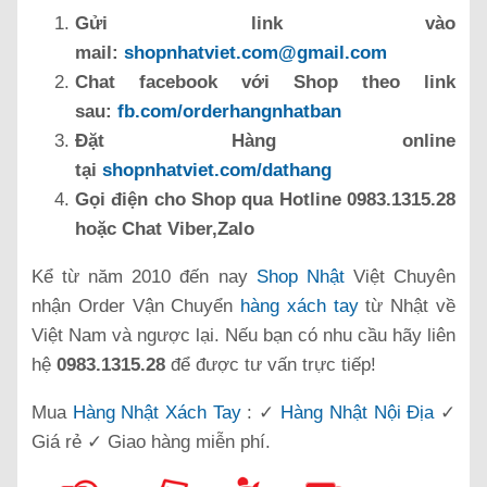
Gửi link vào
mail:
shopnhatviet.com@gmail.com
Chat facebook với Shop theo link
sau:
fb.com/orderhangnhatban
Đặt Hàng online
tại
shopnhatviet.com/dathang
Gọi điện cho Shop qua Hotline 0983.1315.28
hoặc Chat Viber,Zalo
Kể từ năm 2010 đến nay
Shop Nhật
Việt Chuyên
nhận Order Vận Chuyển
hàng xách tay
từ Nhật về
Việt Nam và ngược lại. Nếu bạn có nhu cầu hãy liên
hệ
0983.1315.28
để được tư vấn trực tiếp!
Mua
Hàng Nhật Xách Tay
: ✓
Hàng Nhật Nội Địa
✓
Giá rẻ ✓ Giao hàng miễn phí.