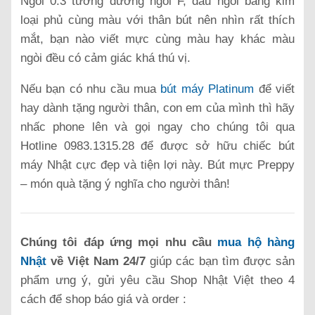
Ngòi 0.3 tương đương ngòi F, đầu ngòi bằng kim
loại phủ cùng màu với thân bút nên nhìn rất thích
mắt, bạn nào viết mực cùng màu hay khác màu
ngòi đều có cảm giác khá thú vị.
Nếu bạn có nhu cầu mua
bút máy Platinum
để viết
hay dành tặng người thân, con em của mình thì hãy
nhấc phone lên và gọi ngay cho chúng tôi qua
Hotline 0983.1315.28 để được sở hữu chiếc bút
máy Nhật cực đẹp và tiện lợi này. Bút mực Preppy
– món quà tặng ý nghĩa cho người thân!
Chúng tôi đáp ứng mọi nhu cầu
mua hộ hàng
Nhật
về Việt Nam 24/7
giúp các bạn tìm được sản
phẩm ưng ý, gửi yêu cầu Shop Nhật Việt theo 4
cách để shop báo giá và order :