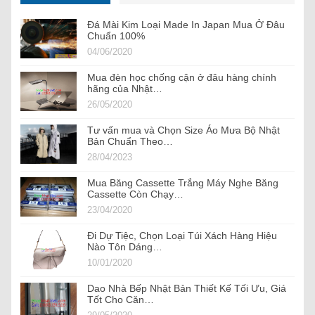
Đá Mài Kim Loại Made In Japan Mua Ở Đâu
Chuẩn 100%
04/06/2020
Mua đèn học chống cận ở đâu hàng chính
hãng của Nhật…
26/05/2020
Tư vấn mua và Chọn Size Áo Mưa Bộ Nhật
Bản Chuẩn Theo…
28/04/2023
Mua Băng Cassette Trắng Máy Nghe Băng
Cassette Còn Chạy…
23/04/2020
Đi Dự Tiệc, Chọn Loại Túi Xách Hàng Hiệu
Nào Tôn Dáng…
10/01/2020
Dao Nhà Bếp Nhật Bản Thiết Kế Tối Ưu, Giá
Tốt Cho Căn…