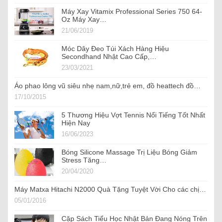
Máy Xay Vitamix Professional Series 750 64-
Oz Máy Xay…
21/06/2019
Móc Dây Đeo Túi Xách Hàng Hiệu
Secondhand Nhật Cao Cấp,…
23/03/2021
Áo phao lông vũ siêu nhẹ nam,nữ,trẻ em, đồ heattech đồ…
17/10/2015
5 Thương Hiệu Vợt Tennis Nổi Tiếng Tốt Nhất
Hiện Nay
16/06/2023
Bóng Silicone Massage Trị Liệu Bóng Giảm
Stress Tăng…
20/04/2020
Máy Matxa Hitachi N2000 Quà Tặng Tuyệt Vời Cho các chị…
05/01/2016
Cặp Sách Tiểu Học Nhật Bản Đang Nóng Trên