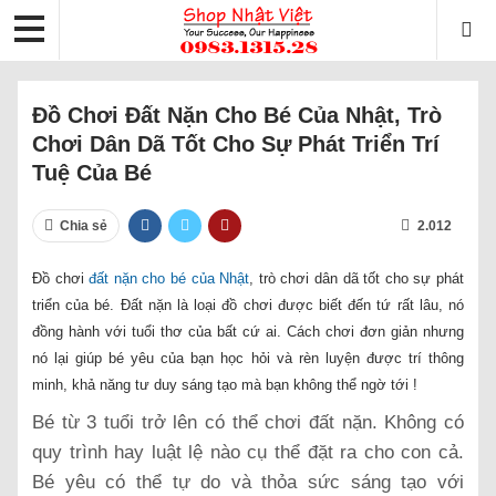
Đồ Chơi Đất Nặn Cho Bé Của Nhật, Trò
Chơi Dân Dã Tốt Cho Sự Phát Triển Trí
Tuệ Của Bé
Chia sẻ
2.012
Đồ chơi
đất nặn cho bé của Nhật
, trò chơi dân dã tốt cho sự phát
triển của bé. Đất nặn là loại đồ chơi được biết đến tứ rất lâu, nó
đồng hành với tuổi thơ của bất cứ ai. Cách chơi đơn giản nhưng
nó lại giúp bé yêu của bạn học hỏi và rèn luyện được trí thông
minh, khả năng tư duy sáng tạo mà bạn không thể ngờ tới !
Bé từ 3 tuổi trở lên có thể chơi đất nặn. Không có
quy trình hay luật lệ nào cụ thể đặt ra cho con cả.
Bé yêu có thể tự do và thỏa sức sáng tạo với