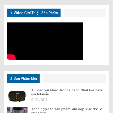
Video Giới Thiệu Sản Phẩm
Sản Phẩm Mới
Túi đeo vai Marc Jacobs hàng Nhật like new
giá tốt mẫu…
01/04/2021
Tổng hợp các sản phẩm làm đẹp ‘cực độc’ ở