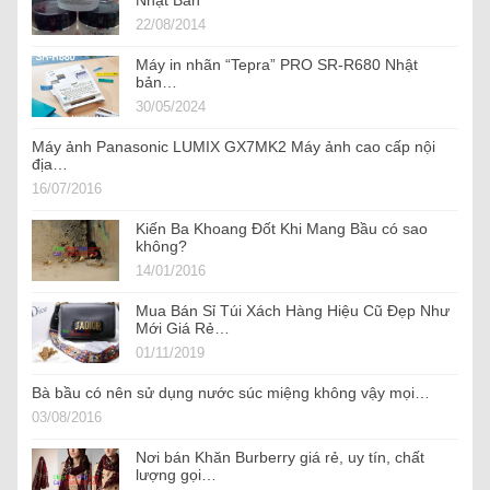
Nhật Bản
22/08/2014
Máy in nhãn “Tepra” PRO SR-R680 Nhật
bản…
30/05/2024
Máy ảnh Panasonic LUMIX GX7MK2 Máy ảnh cao cấp nội
địa…
16/07/2016
Kiến Ba Khoang Đốt Khi Mang Bầu có sao
không?
14/01/2016
Mua Bán Sỉ Túi Xách Hàng Hiệu Cũ Đẹp Như
Mới Giá Rẻ…
01/11/2019
Bà bầu có nên sử dụng nước súc miệng không vậy mọi…
03/08/2016
Nơi bán Khăn Burberry giá rẻ, uy tín, chất
lượng gọi…