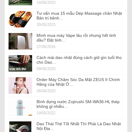
14/06/2023
Tư vấn mua 15 mẫu Dép Massage chân Nhật
Bản trị bệnh…
30/05/2023
Mình mua máy Vape lâu rồi nhưng hết tinh
dầu? Đặt tinh…
27/06/2016
Cách mài dao nhật đúng cách giữ gìn tuổi thọ
cho Dao…
09/06/2020
Order Máy Chăm Sóc Da Mặt ZEUS II Chính
Hãng của Nhật Ở…
26/04/2020
Bình đựng nước Zojirushi SM-WA36-HL thép
không gỉ nhiều…
19/05/2022
Dao Thái Thịt Tốt Nhất Thì Phải Là Dao Nhật
Nội Địa…