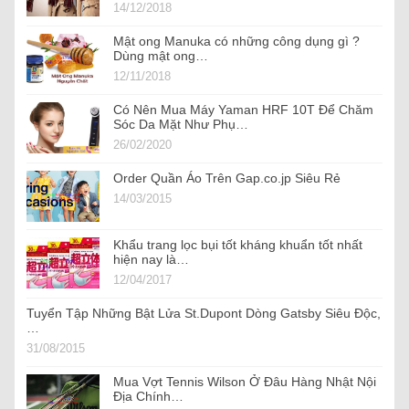
14/12/2018
Mật ong Manuka có những công dụng gì ?
Dùng mật ong…
12/11/2018
Có Nên Mua Máy Yaman HRF 10T Để Chăm
Sóc Da Mặt Như Phụ…
26/02/2020
Order Quần Áo Trên Gap.co.jp Siêu Rẻ
14/03/2015
Khẩu trang lọc bụi tốt kháng khuẩn tốt nhất
hiện nay là…
12/04/2017
Tuyển Tập Những Bật Lửa St.Dupont Dòng Gatsby Siêu Độc,
…
31/08/2015
Mua Vợt Tennis Wilson Ở Đâu Hàng Nhật Nội
Địa Chính…