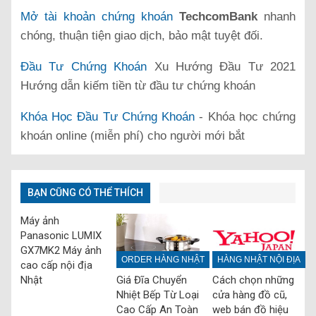
Mở tài khoản chứng khoán
TechcomBank
nhanh
chóng, thuận tiện giao dịch, bảo mật tuyệt đối.
Đầu Tư Chứng Khoán
Xu Hướng Đầu Tư 2021
Hướng dẫn kiếm tiền từ đầu tư chứng khoán
Khóa Học Đầu Tư Chứng Khoán
- Khóa học chứng
khoán online (miễn phí) cho người mới bắt
BẠN CŨNG CÓ THỂ THÍCH
Máy ảnh
Panasonic LUMIX
GX7MK2 Máy ảnh
ORDER HÀNG NHẬT
HÀNG NHẬT NỘI ĐỊA
cao cấp nội địa
Nhật
Giá Đĩa Chuyển
Cách chọn những
Nhiệt Bếp Từ Loại
cửa hàng đồ cũ,
Cao Cấp An Toàn
web bán đồ hiệu