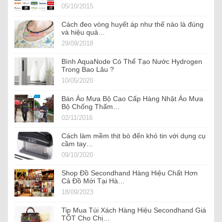
05/10/2015
Cách đeo vòng huyết áp như thế nào là đúng
và hiệu quả…
29/09/2018
Bình AquaNode Có Thể Tạo Nước Hydrogen
Trong Bao Lâu ?
10/05/2020
Bán Áo Mưa Bộ Cao Cấp Hàng Nhật Áo Mưa
Bộ Chống Thấm…
02/11/2016
Cách làm mềm thịt bò đến khó tin với dụng cụ
cầm tay…
09/10/2020
Shop Đồ Secondhand Hàng Hiệu Chất Hơn
Cả Đồ Mới Tại Hà…
18/09/2023
Tip Mua Túi Xách Hàng Hiệu Secondhand Giá
TỐT Cho Chị…