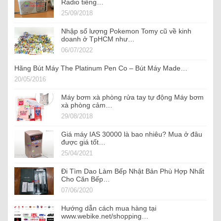
Radio tiếng…
25/09/2018
Nhập số lượng Pokemon Tomy cũ về kinh
doanh ở TpHCM như…
06/07/2022
Hãng Bút Máy The Platinum Pen Co – Bút Máy Made…
20/05/2016
Máy bơm xà phòng rửa tay tự động Máy bơm
xà phòng cảm…
29/08/2018
Giá máy IAS 30000 là bao nhiêu? Mua ở đâu
được giá tốt…
25/04/2021
Đi Tìm Dao Làm Bếp Nhật Bản Phù Hợp Nhất
Cho Căn Bếp…
07/06/2020
Hướng dẫn cách mua hàng tại
www.webike.net/shopping…