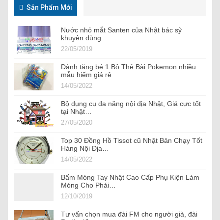
Sản Phẩm Mới
Nước nhỏ mắt Santen của Nhật bác sỹ
khuyên dùng
22/05/2019
Dành tặng bé 1 Bộ Thẻ Bài Pokemon nhiều
mẫu hiếm giá rẻ
14/05/2022
Bộ dụng cụ đa năng nội địa Nhật, Giá cực tốt
tại Nhật…
27/05/2020
Top 30 Đồng Hồ Tissot cũ Nhật Bản Chạy Tốt
Hàng Nội Địa…
14/05/2022
Bấm Móng Tay Nhật Cao Cấp Phụ Kiện Làm
Móng Cho Phái…
12/10/2019
Tư vấn chọn mua đài FM cho người già, đài