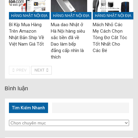
HÀNG NHẬT NỘI ĐỊA
HÀNG NHẬT NỘI ĐỊA
HÀNG NHẬT NỘI ĐỊA
Bí Kíp Mua Hàng
Mua dao Nhật ở
Mách Nhỏ Các
Trên Amazon
Hà Nội hàng siêu
Mẹ Cách Chọn
Nhật Bản Ship Về
sắc bền đã về
Tông Đơ Cắt Tóc
Việt Nam Giá Tốt
Dao làm bếp
Tốt Nhất Cho
đẳng cấp nhìn là
Các Bé
thích
PREV
NEXT
Bình luận
Tìm Kiếm Nhanh
Tìm
Kiếm
Nhanh