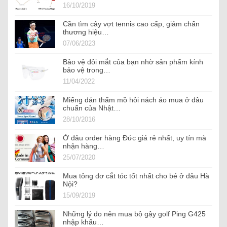
16/10/2019
Cần tìm cây vợt tennis cao cấp, giảm chấn
thương hiệu…
07/06/2023
Bảo vệ đôi mắt của bạn nhờ sản phẩm kính
bảo vệ trong…
11/04/2022
Miếng dán thấm mồ hôi nách áo mua ở đâu
chuẩn của Nhật…
28/10/2016
Ở đâu order hàng Đức giá rẻ nhất, uy tín mà
nhận hàng…
25/07/2020
Mua tông đơ cắt tóc tốt nhất cho bé ở đâu Hà
Nội?
15/09/2019
Những lý do nên mua bộ gậy golf Ping G425
nhập khẩu…