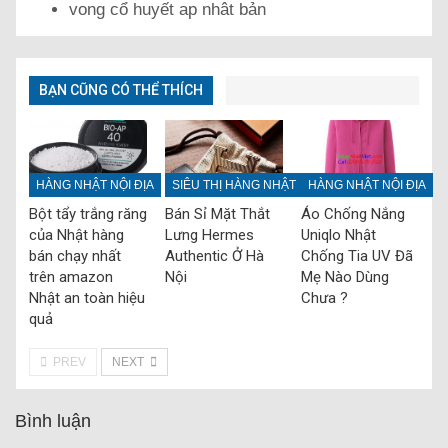
vong cổ huyết ap nhât bản
BẠN CŨNG CÓ THỂ THÍCH
HÀNG NHẬT NỘI ĐỊA
SIÊU THỊ HÀNG NHẬT
HÀNG NHẬT NỘI ĐỊA
Bột tẩy trắng răng
Bán Sỉ Mặt Thắt
Áo Chống Nắng
của Nhật hàng
Lưng Hermes
Uniqlo Nhật
bán chạy nhất
Authentic Ở Hà
Chống Tia UV Đã
trên amazon
Nội
Mẹ Nào Dùng
Nhật an toàn hiệu
Chưa ?
quả
PREV
NEXT
Bình luận