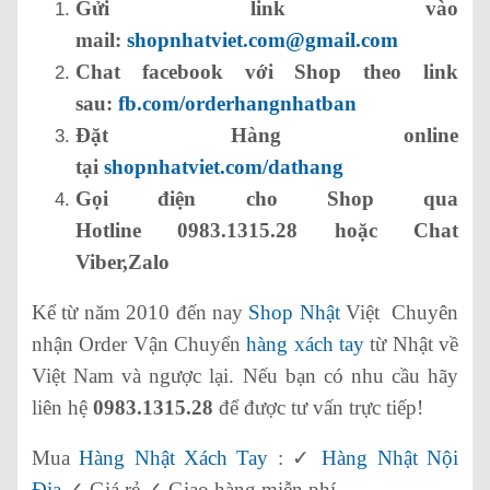
Gửi link vào
mail:
shopnhatviet.com@gmail.com
Chat facebook với Shop theo link
sau:
fb.com/orderhangnhatban
Đặt Hàng online
tại
shopnhatviet.com/dathang
Gọi điện cho Shop qua
Hotline 0983.1315.28 hoặc Chat
Viber,Zalo
Kể từ năm 2010 đến nay
Shop Nhật
Việt Chuyên
nhận Order Vận Chuyển
hàng xách tay
từ Nhật về
Việt Nam và ngược lại. Nếu bạn có nhu cầu hãy
liên hệ
0983.1315.28
để được tư vấn trực tiếp!
Mua
Hàng Nhật Xách Tay
: ✓
Hàng Nhật Nội
Địa
✓ Giá rẻ ✓ Giao hàng miễn phí.