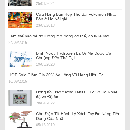
25/01/2024
Cửa Hàng Bán Hộp Thẻ Bài Pokemon Nhật
Bản ở Hà Nội giá…
23/03/2018
Làm thế nào để đo lượng mỡ trong cơ thể, đo tỷ lệ mỡ…
24/09/2016
Bình Nước Hydrogen Là Gì Mà Được Ưa
Chuộng Đến Thế Tại…
19/05/2020
HOT Sale Giảm Giá 30% Áo Lông Vũ Hàng Hiệu Tại…
16/09/2015
Đồng hồ Treo tường Tanita TT-558 Đo Nhiệt
độ và Độ ẩm…
28/04/2022
Cân Điện Tử Hành Lý Xách Tay Đa Năng Tiện
Dụng Của Nhật…
05/12/2019