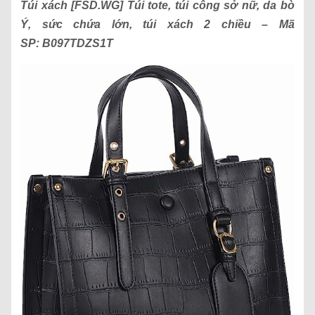
Túi xách
[FSD.WG] Túi tote, túi công sở nữ, da bò
Ý, sức chứa lớn, túi xách 2 chiều
– Mã
SP:
B097TDZS1T