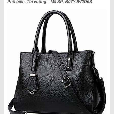
Phổ biến, Túi vuông
– Mã SP:
B07YJW2D6S