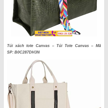
Túi xách t
ote Canvas – Túi Tote Canvas
– Mã
SP:
B0C287DH3N