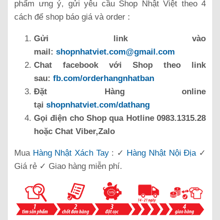
phẩm ưng ý, gửi yêu cầu Shop Nhật Việt theo 4
cách để shop báo giá và order :
Gửi link vào
mail:
shopnhatviet.com@gmail.com
Chat facebook với Shop theo link
sau:
fb.com/orderhangnhatban
Đặt Hàng online
tại
shopnhatviet.com/dathang
Gọi điện cho Shop qua Hotline 0983.1315.28
hoặc Chat Viber,Zalo
Mua
Hàng Nhật Xách Tay
: ✓
Hàng Nhật Nội Địa
✓
Giá rẻ ✓ Giao hàng miễn phí.