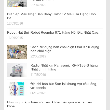
21/07/2022
Bút Sáp Màu Nhật Bản Baby Color 12 Màu Đa Dạng Cho
Bé…
12/03/2016
Robot Hút Bụi iRobot Roomba 871 Hàng Nội Địa Nhật Cao…
16/09/2015
Cách sử dụng bàn chải điện Oral B Sử dụng
bàn chải điện…
22/06/2019
Radio Nhật xịn Panasonic RF-P155-S hàng
Nhật chính hãng
11/05/2019
Địa chỉ bán bút Sơn lại khung vợt cầu lông,
vợt tennis…
06/12/2023
Phương pháp chăm sóc sức khỏe hiệu quả với cân sức
khỏe…