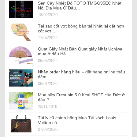
Sen Cây Nhiệt Độ TOTO TMGG95EC Nhật
Nội Địa Mua Ở Đâu…
18/02/2020
Tại sao cốt vợt bóng bàn tại Nhật lại đắt hơn
cốt vợt…
17/04/2022
Quạt Giấy Nhật Bản Quạt giấy Nhật Uchiwa
mua ở đâu Hà…
06/05/2022
Nhận order hàng hiệu – đặt hàng online thâu
đêm…
06/01/2020
Mua sữa Fresubin 5.0 Kcal SHOT của Đức ở
đâu ?
23/11/2018
Túi lv cũ chính hãng Mua Túi xách Louis
Vuitton cũ…
07/09/2020