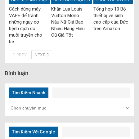
Cách dùng máy
Khăn Lụa Louis
Tổng hợp 10 Bộ
VAPE để tránh
Vuitton Mono
thiết bị vệ sinh
những nguy cơ
Nâu Nữ Giá Bao
cao cấp của Đức
bệnh dịch do
Nhiêu Hàng Hiệu
trên Amazon
muỗi truyền cho
Cũ Giá Tốt
bé
PREV
NEXT
Bình luận
Tìm Kiếm Nhanh
Tìm
Kiếm
Nhanh
Tìm Kiếm Với Google