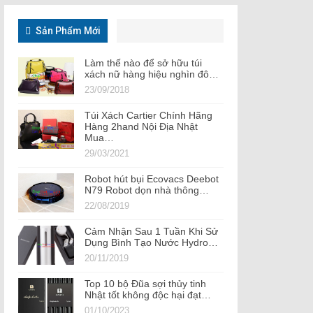
Sản Phẩm Mới
Làm thế nào để sở hữu túi
xách nữ hàng hiệu nghìn đô…
23/09/2018
Túi Xách Cartier Chính Hãng
Hàng 2hand Nội Địa Nhật
Mua…
29/03/2021
Robot hút bụi Ecovacs Deebot
N79 Robot dọn nhà thông…
22/08/2019
Cảm Nhận Sau 1 Tuần Khi Sử
Dụng Bình Tạo Nước Hydro…
20/11/2019
Top 10 bộ Đũa sợi thủy tinh
Nhật tốt không độc hại đạt…
01/10/2023