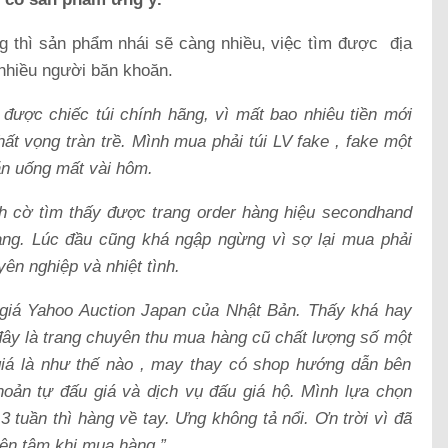
ng thì sản phẩm nhái sẽ càng nhiều, việc tìm được địa
 nhiều người băn khoăn.
được chiếc túi chính hãng, vì mất bao nhiêu tiền mới
ất vọng tràn trề. Mình mua phải túi LV fake , fake một
ăn uống mất vài hôm.
nh cờ tìm thấy được trang order hàng hiệu secondhand
hàng. Lúc đầu cũng khá ngập ngừng vì sợ lại mua phải
ên nghiệp và nhiệt tình.
 giá Yahoo Auction Japan của Nhật Bản.
Thấy khá hay
đây là trang chuyên thu mua hàng cũ chất lượng số một
giá là như thế nào , may thay có shop hướng dẫn bên
oản tự đấu giá và dịch vụ đấu giá hộ. Mình lựa chọn
3 tuần thì hàng về tay. Ưng không tả nổi. Ơn trời vì đã
yên tâm khi mua hàng.”