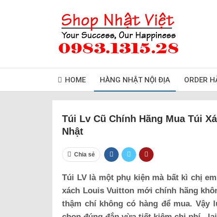
HOME
HÀNG NHẬT NỘI ĐỊA
ORDER H
Túi Lv Cũ Chính Hãng Mua Túi Xá
Nhật
Chia sẻ
Túi LV là một phụ kiện mà bất kì chị e
xách Louis Vuitton mới chính hãng khôn
thậm chí không có hàng để mua. Vậy
chọn đúng đắn vừa tiết kiệm chi phí , l