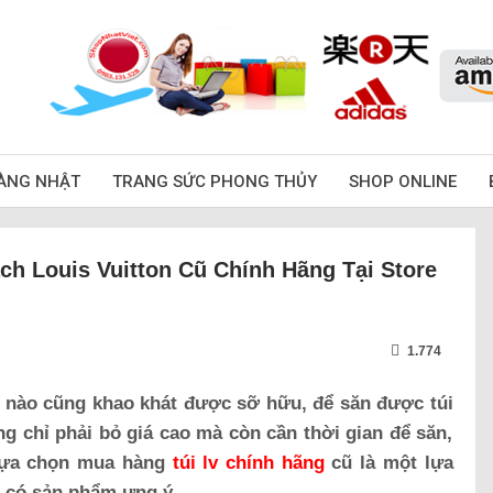
ÀNG NHẬT
TRANG SỨC PHONG THỦY
SHOP ONLINE
ch Louis Vuitton Cũ Chính Hãng Tại Store
1.774
m nào cũng khao khát được sỡ hữu, để săn được túi
g chỉ phải bỏ giá cao mà còn cần thời gian để săn,
 lựa chọn mua hàng
túi lv chính hãng
cũ là một lựa
ại có sản phẩm ưng ý.