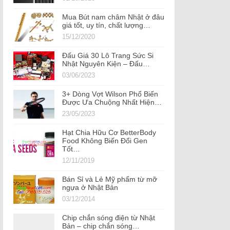
Mua Bút nam châm Nhật ở đâu
giá tốt, uy tín, chất lượng…
15/12/2020
Đấu Giá 30 Lô Trang Sức Si
Nhật Nguyên Kiện – Đấu…
03/06/2023
3+ Dòng Vợt Wilson Phổ Biến
Được Ưa Chuộng Nhất Hiện…
23/05/2023
Hạt Chia Hữu Cơ BetterBody
Food Không Biến Đổi Gen
Tốt…
12/11/2019
Bán Sỉ và Lẻ Mỹ phẩm từ mỡ
ngựa ở Nhật Bản
03/12/2014
Chip chắn sóng điện từ Nhật
Bản – chip chắn sóng…