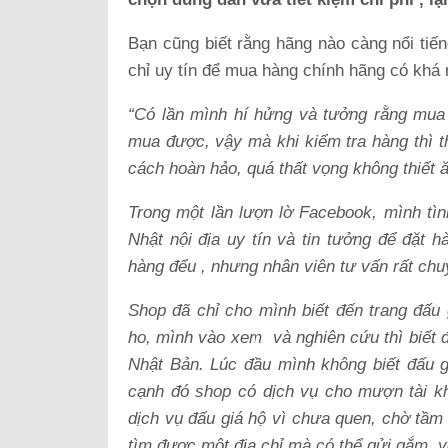
Bạn cũng biết rằng hãng nào càng nổi tiế
chỉ uy tín để mua hàng chính hãng có khá
“Có lần mình hí hửng và tưởng rằng mua 
mua được, vậy mà khi kiểm tra hàng thì th
cách hoàn hảo, quá thất vọng không thiết 
Trong một lần lượn lờ Facebook, mình tì
Nhật nội địa uy tín và tin tưởng để đặt 
hàng đểu , nhưng nhân viên tư vấn rất chuy
Shop đã chỉ cho mình biết đến trang đấu
ho, mình vào xem và nghiên cứu thì biết 
Nhật Bản. Lúc đầu mình không biết đấu 
cạnh đó shop có dịch vụ cho mượn tài kh
dịch vụ đấu giá hộ vì chưa quen, chờ tầm 
tìm được một địa chỉ mà có thể gửi gắm, 