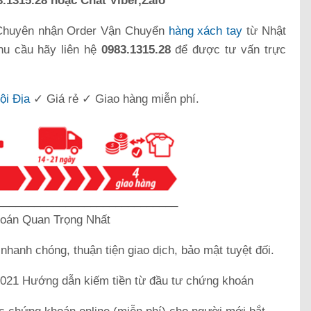
.1315.28 hoặc Chat Viber,Zalo
Chuyên nhận Order Vận Chuyển
hàng xách tay
từ Nhật
hu cầu hãy liên hệ
0983.1315.28
để được tư vấn trực
ội Địa
✓ Giá rẻ ✓ Giao hàng miễn phí.
_____________________________
oán Quan Trọng Nhất
k
nhanh chóng, thuận tiện giao dịch, bảo mật tuyệt đối.
21 Hướng dẫn kiếm tiền từ đầu tư chứng khoán