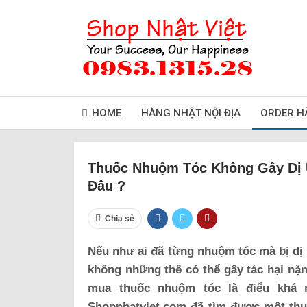
HOME
HÀNG NHẬT NỘI ĐỊA
ORDER H
Thuốc Nhuộm Tóc Không Gây Dị 
Đâu ?
Chia sẻ
Nếu như ai đã từng nhuộm tóc mà bị dị
không những thế có thể gây tác hại nặn
mua thuốc nhuộm tóc là điểu khá n
Shopnhatviet.com đã tìm được một th