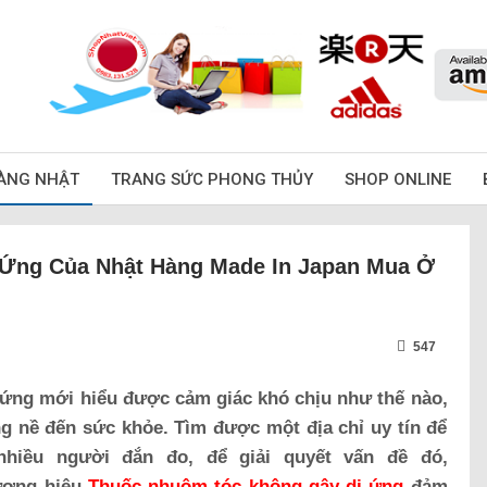
ÀNG NHẬT
TRANG SỨC PHONG THỦY
SHOP ONLINE
Ứng Của Nhật Hàng Made In Japan Mua Ở
547
 ứng mới hiểu được cảm giác khó chịu như thế nào,
g nề đến sức khỏe. Tìm được một địa chỉ uy tín để
hiều người đắn đo, để giải quyết vấn đề đó,
ương hiệu
Thuốc nhuộm tóc không gây dị ứng
đảm