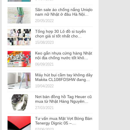
Săn sale áo chống nắng Uniqlo
nam nữ Nhật ở đâu Hà Nội…
20/05/2022
Tổng hợp 30 Lô đồ si tuyển
chọn giá sỉ tốt nhất cho…
15/08/2023
Keo gắn nhựa cứng hàng Nhật
nội địa chống nước tốt khô…
06/09/2021
Máy hút bụi cầm tay không dây
Makita CL108FDSHW đang…
10/04/2022
Nơi bán đồng hồ Tag Heuer cũ
mua từ Nhật Hàng Nguyên…
27/03/2021
Tư vấn mua Mặt Vợt Bóng Bàn
Tenergy Dignic 05 –…
07/06/2023