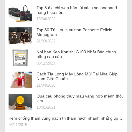
Top 5 địa chỉ web bán túi xách secondhand
hàng hiệu nổi…
15/04/2022
Top 30 Túi Louis Vuitton Pochette Felicie
Monogram…
21/03/2022
Nơi bán Keo Konishi G103 Nhật Bản chính
hãng cao cấp…
03/11/2023
Cách Tỉa Lông Mày Lông Mũi Tại Nhà Giúp
Nam Giới Chuẩn…
21/04/2020
Qua cau phong thuy mau vang hợp mệnh thổ,
kim –…
10/01/2021
Kem chống thâm vùng nách trị thâm nách nhanh nhất giúp…
03/11/2015