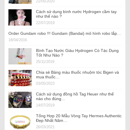
21/05/2020
Cách sử dụng bình nước Hydrogen cầm tay
như thế nào ?
22/07/2019
Order Gundam robo !!! Gundam (Bandai) mô hình robo lắp…
18/04/2016
Bình Tạo Nước Giàu Hydrogen Có Tác Dụng
Tốt Như Nào ?
25/11/2019
Chia sẻ Bảng màu thuốc nhuộm tóc Bigen và
mua thuốc…
03/05/2023
Cách sử dụng đồng hồ Tag Heuer như thế
nào cho đúng…
14/07/2019
Tổng Hợp 20 Mẫu Vòng Tay Hermes Authentic
Đẹp Nhất Năm…
26/03/2021