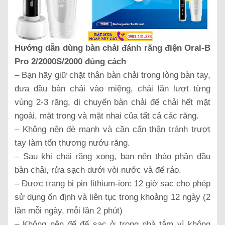
Hướng dẫn dùng bàn chải đánh răng điện Oral-B
Pro 2/2000S/2000 đúng cách
– Bạn hãy giữ chặt thân bàn chải trong lòng bàn tay,
đưa đầu bàn chải vào miệng, chải lần lượt từng
vùng 2-3 răng, di chuyển bàn chải để chải hết mặt
ngoài, mặt trong và mặt nhai của tất cả các răng.
– Không nên đè mạnh và cần cẩn thận tránh trượt
tay làm tổn thương nướu răng.
– Sau khi chải răng xong, bạn nên tháo phần đầu
bàn chải, rửa sạch dưới vòi nước và để ráo.
– Được trang bị pin lithium-ion: 12 giờ sạc cho phép
sử dụng ổn định và liên tục trong khoảng 12 ngày (2
lần mỗi ngày, mỗi lần 2 phút)
– Không nên để đế sạc ở trong nhà tắm vì không