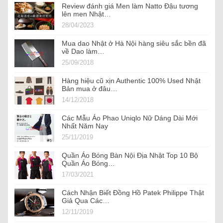
Review đánh giá Men làm Natto Đậu tương
lên men Nhật…
28/04/2023
Mua dao Nhật ở Hà Nội hàng siêu sắc bền đã
về Dao làm…
25/09/2018
Hàng hiệu cũ xịn Authentic 100% Used Nhật
Bản mua ở đâu…
14/12/2018
Các Mẫu Áo Phao Uniqlo Nữ Dáng Dài Mới
Nhất Năm Nay
25/11/2019
Quần Áo Bóng Bàn Nội Địa Nhật Top 10 Bộ
Quần Áo Bóng…
17/03/2021
Cách Nhận Biết Đồng Hồ Patek Philippe Thật
Giả Qua Các…
12/11/2019