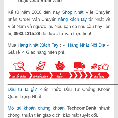
hoặc Chat Viber,Zalo
Kể từ năm 2010 đến nay
Shop Nhật
Việt Chuyên
nhận Order Vận Chuyển
hàng xách tay
từ Nhật về
Việt Nam và ngược lại. Nếu bạn có nhu cầu hãy liên
hệ
0983.1315.28
để được tư vấn trực tiếp!
Mua
Hàng Nhật Xách Tay
: ✓
Hàng Nhật Nội Địa
✓
Giá rẻ ✓ Giao hàng miễn phí.
______________________________________________
Đầu tư là gì?
Kiến Thức Đầu Tư Chứng Khoán
Quan Trọng Nhất
Mở tài khoản chứng khoán
TechcomBank
nhanh
chóng, thuận tiện giao dịch, bảo mật tuyệt đối.