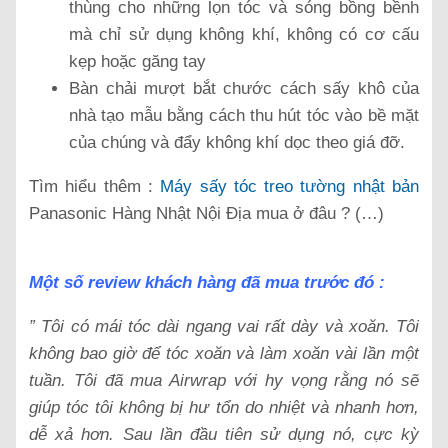
thùng cho những lọn tóc và sóng bồng bềnh
mà chỉ sử dụng không khí, không có cơ cấu
kẹp hoặc găng tay
Bàn chải mượt bắt chước cách sấy khô của
nhà tạo mẫu bằng cách thu hút tóc vào bề mặt
của chúng và đẩy không khí dọc theo giá đỡ.
Tìm hiểu thêm :
Máy sấy tóc treo tường nhật bản
Panasonic Hàng Nhật Nội Địa mua ở đâu ? (…)
Một số review khách hàng đã mua trước đó :
” Tôi có mái tóc dài ngang vai rất dày và xoăn. Tôi
không bao giờ để tóc xoăn và làm xoăn vài lần một
tuần.
Tôi đã mua Airwrap với hy vọng rằng nó sẽ
giúp tóc tôi không bị hư tổn do nhiệt và nhanh hơn,
dễ xả hơn.
Sau lần đầu tiên sử dụng nó, cực kỳ