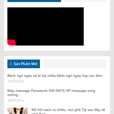
Sản Phẩm Mới
Bệnh ngủ ngáy và bí kíp chữa bệnh ngủ ngáy hay cực đơn…
12/03/2016
Máy massage Panasonic EW-NA75-VP massage vùng
xương…
18/07/2016
Mồ hôi nách ra nhiều, mùi ghê Tip sau đây sẽ
giúp bạn…