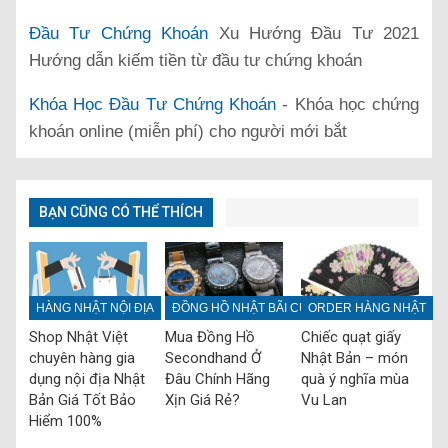
Đầu Tư Chứng Khoán
Xu Hướng Đầu Tư 2021
Hướng dẫn kiếm tiền từ đầu tư chứng khoán
Khóa Học Đầu Tư Chứng Khoán
- Khóa học chứng
khoán online (miễn phí) cho người mới bắt
BẠN CŨNG CÓ THỂ THÍCH
HÀNG NHẬT NỘI ĐỊA
ĐỒNG HỒ NHẬT BÃI CŨ
ORDER HÀNG NHẬT
Shop Nhật Việt
Mua Đồng Hồ
Chiếc quạt giấy
chuyên hàng gia
Secondhand Ở
Nhật Bản – món
dụng nội địa Nhật
Đâu Chính Hãng
quà ý nghĩa mùa
Bản Giá Tốt Bảo
Xịn Giá Rẻ?
Vu Lan
Hiểm 100%