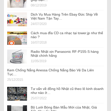
08/12/2019
Dịch Vụ Mua Hàng Trên Ebay Đức Ship Về
Việt Nam Tận Tay…
24/07/2020
Cách mua đĩa CD ca nhạc tại tower.jp như thế
nào ?
16/07/2018
Radio Nhật xịn Panasonic RF-P155-S hàng
Nhật chính hãng
11/05/2019
Kem Chống Nắng Anessa Chống Nắng Bảo Vệ Da Liên
Tục…
25/12/2015
Tư vấn về đồng hồ Nhật cũ theo lô kinh doanh
như nào ở…
25/07/2022
Bộ Lưới Bóng Bàn Mẫu Mới của Nhật, Giá