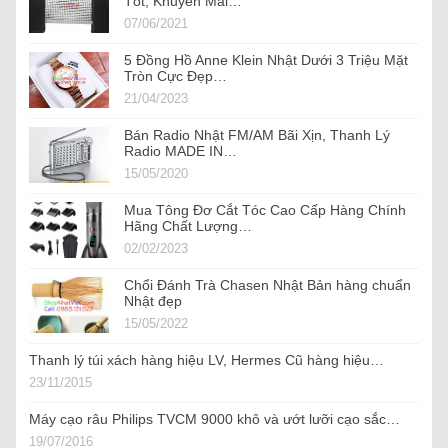
Tốt, Khuyến Mãi…
07/06/2021
5 Đồng Hồ Anne Klein Nhật Dưới 3 Triệu Mặt
Tròn Cực Đẹp…
21/04/2023
Bán Radio Nhật FM/AM Bãi Xịn, Thanh Lý
Radio MADE IN…
15/05/2020
Mua Tông Đơ Cắt Tóc Cao Cấp Hàng Chính
Hãng Chất Lượng…
02/02/2023
Chổi Đánh Trà Chasen Nhật Bản hàng chuẩn
Nhật đẹp
15/05/2022
Thanh lý túi xách hàng hiệu LV, Hermes Cũ hàng hiệu…
23/11/2015
Máy cạo râu Philips TVCM 9000 khô và ướt lưỡi cạo sắc…
19/07/2016