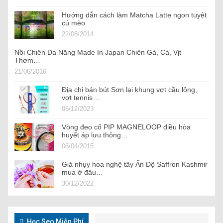
Hướng dẫn cách làm Matcha Latte ngon tuyệt
cú mèo
22/08/2014
Nồi Chiên Đa Năng Made In Japan Chiên Gà, Cá, Vịt
Thơm…
21/06/2016
Địa chỉ bán bút Sơn lại khung vợt cầu lông,
vợt tennis…
06/12/2023
Vòng đeo cổ PIP MAGNELOOP điều hòa
huyết áp lưu thông…
06/04/2015
Giá nhụy hoa nghệ tây Ấn Độ Saffron Kashmir
mua ở đâu…
30/12/2022
Học Seo Miễn Phí