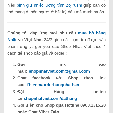
hiệu
bình giữ nhiệt lưỡng tính Zojirushi
giúp bạn có
thể mang đi bên người ở bất kỳ đâu mà mình muốn.
Chúng tôi đáp ứng mọi nhu cầu
mua hộ hàng
Nhật
về Việt Nam 24/7
giúp các bạn tìm được sản
phẩm ưng ý, gửi yêu cầu Shop Nhật Việt theo 4
cách để shop báo giá và order :
Gửi link vào
mail:
shopnhatviet.com@gmail.com
Chat facebook với Shop theo link
sau:
fb.com/orderhangnhatban
Đặt Hàng online
tại
shopnhatviet.com/dathang
Gọi điện cho Shop qua Hotline 0983.1315.28
hoặc Chat Viber,Zalo