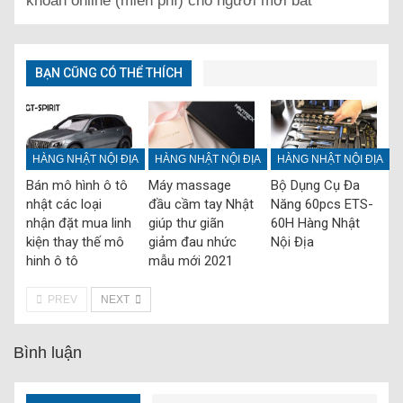
khoán online (miễn phí) cho người mới bắt
BẠN CŨNG CÓ THỂ THÍCH
HÀNG NHẬT NỘI ĐỊA
HÀNG NHẬT NỘI ĐỊA
HÀNG NHẬT NỘI ĐỊA
Bán mô hình ô tô
Máy massage
Bộ Dụng Cụ Đa
nhật các loại
đầu cầm tay Nhật
Năng 60pcs ETS-
nhận đặt mua linh
giúp thư giãn
60H Hàng Nhật
kiện thay thế mô
giảm đau nhức
Nội Địa
hinh ô tô
mẫu mới 2021
PREV
NEXT
Bình luận