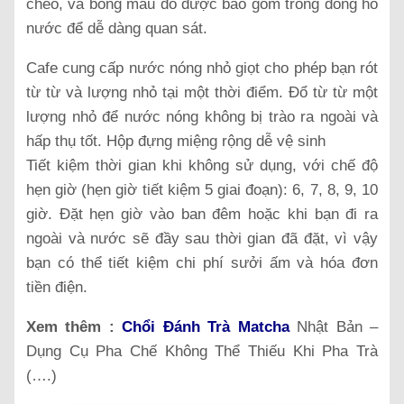
chéo, và bóng màu đỏ được bao gồm trong đồng hồ
nước để dễ dàng quan sát.
Cafe cung cấp nước nóng nhỏ giọt cho phép bạn rót
từ từ và lượng nhỏ tại một thời điểm. Đổ từ từ một
lượng nhỏ để nước nóng không bị trào ra ngoài và
hấp thụ tốt. Hộp đựng miệng rộng dễ vệ sinh
Tiết kiệm thời gian khi không sử dụng, với chế độ
hẹn giờ (hẹn giờ tiết kiệm 5 giai đoạn): 6, 7, 8, 9, 10
giờ. Đặt hẹn giờ vào ban đêm hoặc khi bạn đi ra
ngoài và nước sẽ đầy sau thời gian đã đặt, vì vậy
bạn có thể tiết kiệm chi phí sưởi ấm và hóa đơn
tiền điện.
Xem thêm :
Chổi Đánh Trà Matcha
Nhật Bản –
Dụng Cụ Pha Chế Không Thể Thiếu Khi Pha Trà
(….)