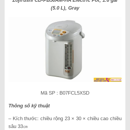
Zojirushi CD-PB50AM-HA Electric Pot, 1.6 gal
(5.0 L), Gray
Mã SP : B07FCL5XSD
Thông số kỹ thuật
– Kích thước: chiều rộng 23 × 30 × chiều cao chiều
sâu 33㎝