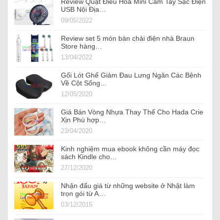
Review Quạt Điều Hòa Mini Cầm Tay Sạc Điện
USB Nội Địa…
09/05/2022
Review set 5 món bàn chải điện nhà Braun
Store hàng…
13/04/2022
Gối Lót Ghế Giảm Đau Lưng Ngăn Các Bệnh
Về Cột Sống…
12/05/2020
Giá Bán Vòng Nhựa Thay Thế Cho Hada Crie
Xịn Phù hợp…
23/04/2020
Kinh nghiệm mua ebook không cần máy đọc
sách Kindle cho…
27/12/2020
Nhận đấu giá từ những website ở Nhật làm
trọn gói từ A…
03/12/2015