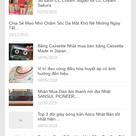
So sánh CC Cream Sugao và CC Cream
Sakura
02/03/2015
Chia Sẻ Mẹo Nhỏ Chăm Sóc Da Mặt Khô Nẻ Những Ngày
Tết…
15/12/2015
Băng Cassette Nhật mua bán băng Cassette
Made in Japan…
18/05/2019
Vị trí đeo vòng điều hòa huyết áp có ảnh
hưởng đến hiệu…
04/05/2018
Nhận Mua Dàn âm thanh nội địa Nhật
SANSUI, PIONEER,…
11/09/2015
Top 3 đôi giày bóng bàn Asics Nhật Bản tốt
nhất hiện…
09/06/2024