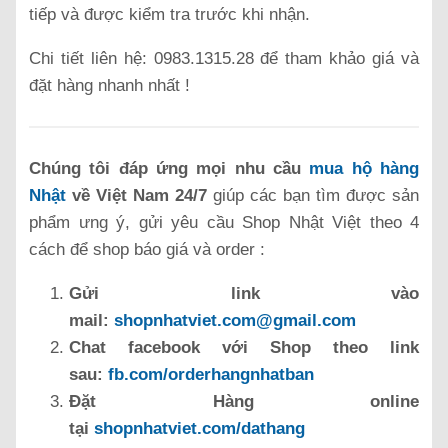
tiếp và được kiểm tra trước khi nhận.
Chi tiết liên hệ: 0983.1315.28 để tham khảo giá và
đặt hàng nhanh nhất !
Chúng tôi đáp ứng mọi nhu cầu
mua hộ hàng
Nhật
về Việt Nam 24/7
giúp các bạn tìm được sản
phẩm ưng ý, gửi yêu cầu Shop Nhật Việt theo 4
cách để shop báo giá và order :
Gửi link vào
mail:
shopnhatviet.com@gmail.com
Chat facebook với Shop theo link
sau:
fb.com/orderhangnhatban
Đặt Hàng online
tại
shopnhatviet.com/dathang