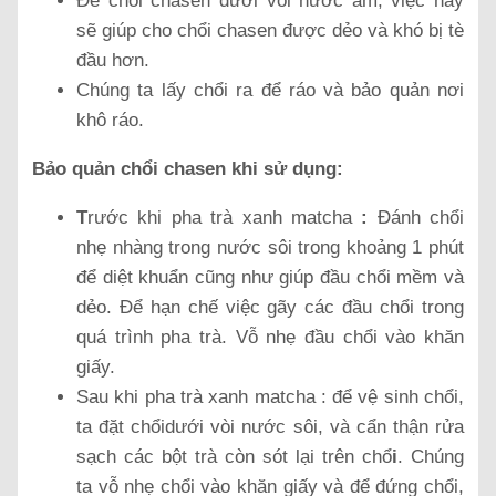
Để chổi chasen dưới vòi nước ấm, việc này
sẽ giúp cho chổi chasen được dẻo và khó bị tè
đầu hơn.
Chúng ta lấy chổi ra để ráo và bảo quản nơi
khô ráo.
Bảo quản chổi chasen khi sử dụng:
T
rước khi pha trà xanh matcha
:
Đánh chổi
nhẹ nhàng trong nước sôi trong khoảng 1 phút
để diệt khuẩn cũng như giúp đầu chổi mềm và
dẻo. Để hạn chế việc gãy các đầu chổi trong
quá trình pha trà. Vỗ nhẹ đầu chổi vào khăn
giấy.
Sau khi pha trà xanh matcha : để vệ sinh chổi,
ta đặt chổidưới vòi nước sôi, và cẩn thận rửa
sạch các bột trà còn sót lại trên chổ
i
. Chúng
ta vỗ nhẹ chổi vào khăn giấy và để đứng chổi,