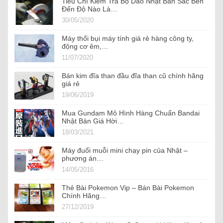
Tiêu Chí Kiểm Tra Bộ Dao Nhật Bản Sắc Bén
Đến Độ Nào Là…
30/05/2020
Máy thổi bụi máy tính giá rẻ hàng công ty,
động cơ êm,…
11/07/2020
Bán kim đĩa than đầu đĩa than cũ chính hãng
giá rẻ
19/06/2019
Mua Gundam Mô Hình Hàng Chuẩn Bandai
Nhật Bản Giá Hời…
18/03/2021
Máy đuổi muỗi mini chạy pin của Nhật –
phương án…
14/05/2016
Thẻ Bài Pokemon Vip – Bán Bài Pokemon
Chính Hãng…
27/12/2019