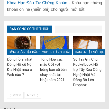
Khóa Học Đầu Tư Chứng Khoán
- Khóa học chứng
khoán online (miễn phí) cho người mới bắt
BẠN CŨNG CÓ THỂ THÍCH
ĐỒNG HỒ NHẬT BÃI CŨ
ORDER HÀNG NHẬT
HÀNG NHẬT NỘI ĐỊA
Đồng hồ si nhật
Tổng Hợp các
Sổ Tay Ghi Chú
Đồng Hồ cũ Nội
mẫu Cốt vợt
Rocketbook Hỗ
Địa Nhật mua ở
bóng bàn cũ bán
trợ Tẩy Xóa Công
Web nào ?
chạy nhất tại
Nghệ Nhật Và
Nhật năm 2021
Đồng Bộ Lên
Dropbox,…
PREV
NEXT