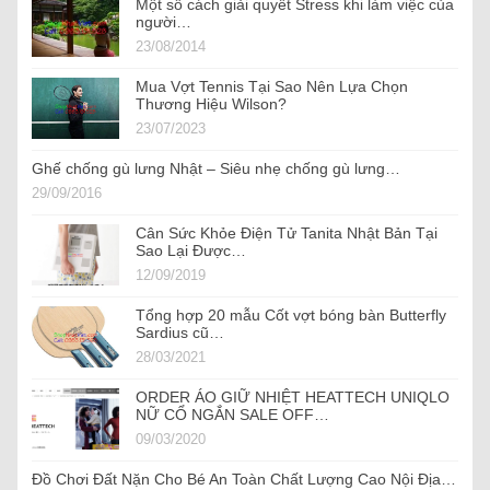
Một số cách giải quyết Stress khi làm việc của
người…
23/08/2014
Mua Vợt Tennis Tại Sao Nên Lựa Chọn
Thương Hiệu Wilson?
23/07/2023
Ghế chống gù lưng Nhật – Siêu nhẹ chống gù lưng…
29/09/2016
Cân Sức Khỏe Điện Tử Tanita Nhật Bản Tại
Sao Lại Được…
12/09/2019
Tổng hợp 20 mẫu Cốt vợt bóng bàn Butterfly
Sardius cũ…
28/03/2021
ORDER ÁO GIỮ NHIỆT HEATTECH UNIQLO
NỮ CỔ NGẮN SALE OFF…
09/03/2020
Đồ Chơi Đất Nặn Cho Bé An Toàn Chất Lượng Cao Nội Địa…