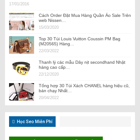
17/01/2016
Cách Order Đặt Mua Hàng Quần Áo Sale Trên
web Nissen…
15/03/2020
Top 30 Túi Louis Vuitton Coussin PM Bag
(M20565) Hàng…
22/03/2022
Thanh lý các mẫu Dây nịt secondhand Nhật
hàng cao cấp…
22/12/2020
Tổng hợp 30 Túi Xách CHANEL hàng hiệu cũ,
bán chạy Nhất…
20/04/2022
Học Seo Miễn Phí