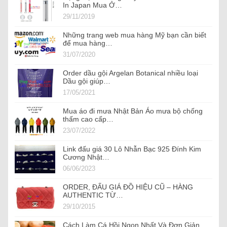
In Japan Mua Ở…
29/11/2019
Những trang web mua hàng Mỹ bạn cần biết
để mua hàng…
31/07/2020
Order dầu gội Argelan Botanical nhiều loại
Dầu gội giúp…
17/05/2021
Mua áo đi mưa Nhật Bản Áo mưa bộ chống
thấm cao cấp…
23/07/2022
Link đấu giá 30 Lô Nhẫn Bạc 925 Đính Kim
Cương Nhật…
06/06/2023
ORDER, ĐẤU GIÁ ĐỒ HIỆU CŨ – HÀNG
AUTHENTIC TỪ…
29/10/2015
Cách Làm Cá Hồi Ngon Nhất Và Đơn Giản