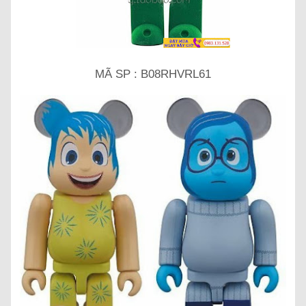
MÃ SP : B08RHVRL61