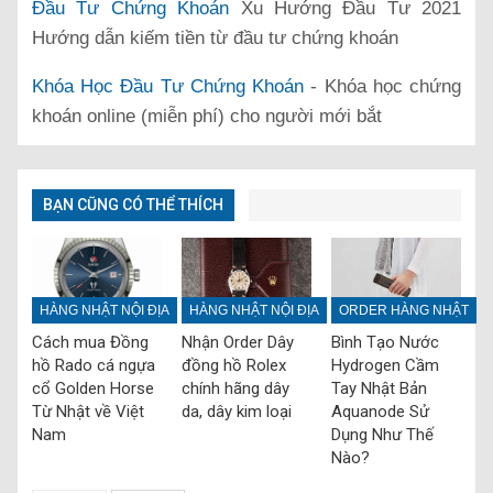
Đầu Tư Chứng Khoán
Xu Hướng Đầu Tư 2021
Hướng dẫn kiếm tiền từ đầu tư chứng khoán
Khóa Học Đầu Tư Chứng Khoán
- Khóa học chứng
khoán online (miễn phí) cho người mới bắt
BẠN CŨNG CÓ THỂ THÍCH
HÀNG NHẬT NỘI ĐỊA
HÀNG NHẬT NỘI ĐỊA
ORDER HÀNG NHẬT
Cách mua Đồng
Nhận Order Dây
Bình Tạo Nước
hồ Rado cá ngựa
đồng hồ Rolex
Hydrogen Cầm
cổ Golden Horse
chính hãng dây
Tay Nhật Bản
Từ Nhật về Việt
da, dây kim loại
Aquanode Sử
Nam
Dụng Như Thế
Nào?