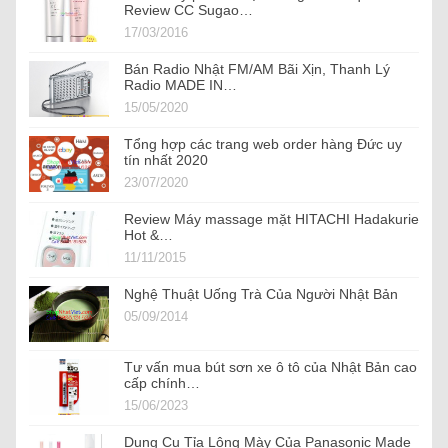
Review CC Sugao…
17/03/2016
Bán Radio Nhật FM/AM Bãi Xịn, Thanh Lý
Radio MADE IN…
15/05/2020
Tổng hợp các trang web order hàng Đức uy
tín nhất 2020
23/07/2020
Review Máy massage mặt HITACHI Hadakurie
Hot &…
11/11/2015
Nghệ Thuật Uống Trà Của Người Nhật Bản
05/09/2014
Tư vấn mua bút sơn xe ô tô của Nhật Bản cao
cấp chính…
15/06/2023
Dụng Cụ Tỉa Lông Mày Của Panasonic Made