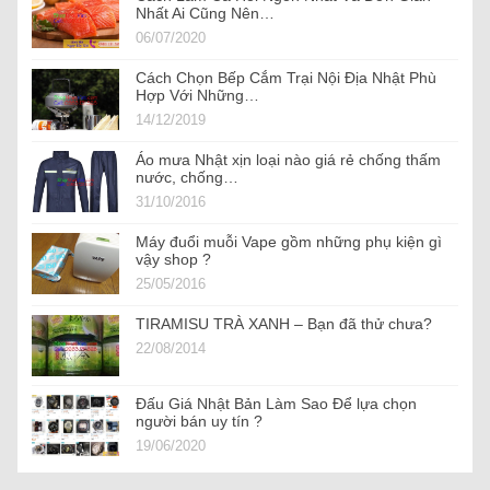
Nhất Ai Cũng Nên…
06/07/2020
Cách Chọn Bếp Cắm Trại Nội Địa Nhật Phù
Hợp Với Những…
14/12/2019
Áo mưa Nhật xịn loại nào giá rẻ chống thấm
nước, chống…
31/10/2016
Máy đuổi muỗi Vape gồm những phụ kiện gì
vậy shop ?
25/05/2016
TIRAMISU TRÀ XANH – Bạn đã thử chưa?
22/08/2014
Đấu Giá Nhật Bản Làm Sao Để lựa chọn
người bán uy tín ?
19/06/2020