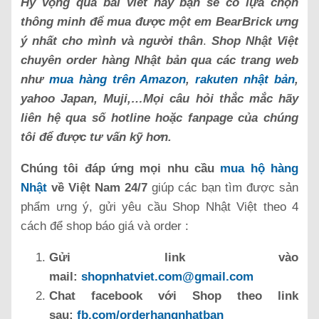
Hy vọng qua bài viết này bạn sẽ có lựa chọn
thông minh để mua được một em BearBrick ưng
ý nhất cho mình và người thân
.
Shop Nhật Việt
chuyên order hàng Nhật bản qua các trang web
như
mua hàng trên Amazon
,
rakuten nhật bản
,
yahoo Japan, Muji,…Mọi câu hỏi thắc mắc hãy
liên hệ qua số hotline hoặc fanpage của chúng
tôi để được tư vấn kỹ hơn.
Chúng tôi đáp ứng mọi nhu cầu
mua hộ hàng
Nhật
về Việt Nam 24/7
giúp các bạn tìm được sản
phẩm ưng ý, gửi yêu cầu Shop Nhật Việt theo 4
cách để shop báo giá và order :
Gửi link vào
mail:
shopnhatviet.com@gmail.com
Chat facebook với Shop theo link
sau:
fb.com/orderhangnhatban