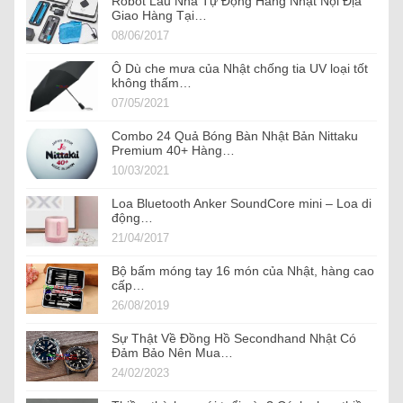
Robot Lau Nhà Tự Động Hàng Nhật Nội Địa
Giao Hàng Tại…
08/06/2017
Ô Dù che mưa của Nhật chống tia UV loại tốt
không thấm…
07/05/2021
Combo 24 Quả Bóng Bàn Nhật Bản Nittaku
Premium 40+ Hàng…
10/03/2021
Loa Bluetooth Anker SoundCore mini – Loa di
động…
21/04/2017
Bộ bấm móng tay 16 món của Nhật, hàng cao
cấp…
26/08/2019
Sự Thật Về Đồng Hồ Secondhand Nhật Có
Đảm Bảo Nên Mua…
24/02/2023