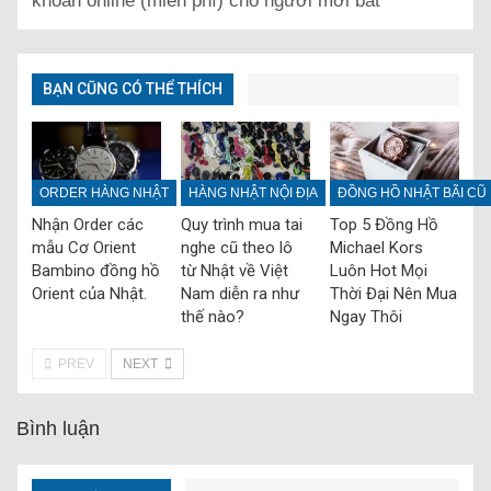
khoán online (miễn phí) cho người mới bắt
BẠN CŨNG CÓ THỂ THÍCH
ORDER HÀNG NHẬT
HÀNG NHẬT NỘI ĐỊA
ĐỒNG HỒ NHẬT BÃI CŨ
Nhận Order các
Quy trình mua tai
Top 5 Đồng Hồ
mẫu Cơ Orient
nghe cũ theo lô
Michael Kors
Bambino đồng hồ
từ Nhật về Việt
Luôn Hot Mọi
Orient của Nhật.
Nam diễn ra như
Thời Đại Nên Mua
thế nào?
Ngay Thôi
PREV
NEXT
Bình luận