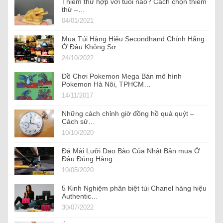
Thiềm thừ hợp với tuổi nào? Cách chọn thiềm
thừ –…
04/01/2021
Mua Túi Hàng Hiệu Secondhand Chính Hãng
Ở Đâu Không Sợ…
24/10/2022
Đồ Chơi Pokemon Mega Bán mô hình
Pokemon Hà Nôi, TPHCM…
14/11/2017
Những cách chỉnh giờ đồng hồ quả quýt –
Cách sử…
10/10/2020
Đá Mài Lưỡi Dao Bào Của Nhật Bản mua Ở
Đâu Đúng Hàng…
10/05/2020
5 Kinh Nghiệm phân biệt túi Chanel hàng hiệu
Authentic…
30/07/2022