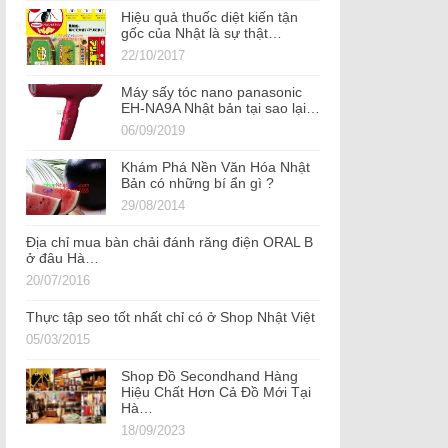
Hiệu quả thuốc diệt kiến tận
gốc của Nhật là sự thật…
22/10/2017
Máy sấy tóc nano panasonic
EH-NA9A Nhật bản tại sao lại…
06/09/2019
Khám Phá Nền Văn Hóa Nhật
Bản có những bí ẩn gì ?
29/08/2014
Địa chỉ mua bàn chải đánh răng điện ORAL B
ở đâu Hà…
20/07/2016
Thực tập seo tốt nhất chỉ có ở Shop Nhật Việt
05/03/2015
Shop Đồ Secondhand Hàng
Hiệu Chất Hơn Cả Đồ Mới Tại
Hà…
18/09/2023