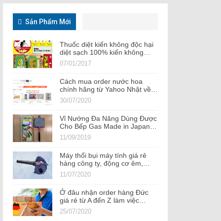
Sản Phẩm Mới
Thuốc diệt kiến không độc hại
diệt sạch 100% kiến không…
07/01/2017
Cách mua order nước hoa
chính hãng từ Yahoo Nhật về…
30/07/2020
Vỉ Nướng Đa Năng Dùng Được
Cho Bếp Gas Made in Japan…
11/09/2019
Máy thổi bụi máy tính giá rẻ
hàng công ty, động cơ êm,…
11/07/2020
Ở đâu nhận order hàng Đức
giá rẻ từ A đến Z làm việc…
25/07/2020