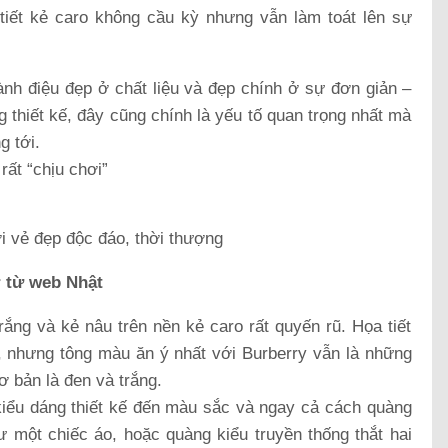
tiết kẻ caro không cầu kỳ nhưng vẫn làm toát lên sự
h điệu đẹp ở chất liệu và đẹp chính ở sự đơn giản –
ng thiết kế, đây cũng chính là yếu tố quan trọng nhất mà
g tới.
rất “chịu chơi”
i vẻ đẹp độc đáo, thời thượng
 từ web Nhật
ắng và kẻ nâu trên nền kẻ caro rất quyến rũ. Họa tiết
ồ, nhưng tông màu ăn ý nhất với Burberry vẫn là những
 bản là đen và trắng.
iểu dáng thiết kế đến màu sắc và ngay cả cách quàng
 một chiếc áo, hoặc quàng kiểu truyền thống thắt hai