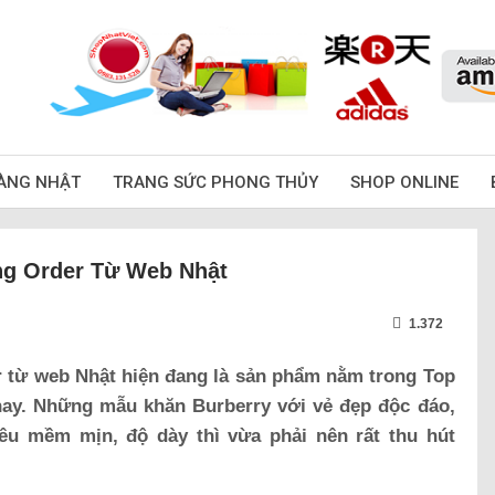
ÀNG NHẬT
TRANG SỨC PHONG THỦY
SHOP ONLINE
ng Order Từ Web Nhật
1.372
 từ web Nhật hiện đang là sản phẩm nằm trong Top
 nay. Những mẫu khăn Burberry với vẻ đẹp độc đáo,
iêu mềm mịn, độ dày thì vừa phải nên rất thu hút