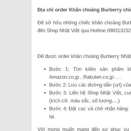
Địa chỉ order Khăn choàng Burberry ch
Để sở hữu những chiếc khăn choàng Burber
đến Shop Nhật Việt qua Hotline 0983131528
Để được order khăn choàng Burberry Nhật
Bước 1: Tìm kiếm sản phẩm khă
Amazon.co.jp , Rakuten.co.jp . . .
Bước 2: Lưu các đường dẫn (url) củ
Bước 3: Liên hệ Shop Nhật Việt, cu
(kích cỡ, màu sắc, số lượng,…)
Bước 4: Đặt cọc và chờ nhận hàng: K
lại.
Với mong muốn mang đến sự phục vụ t