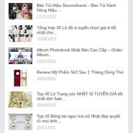
Bán Túi Hiệu Secondhand – Bán Túi Xách
Hàng Hiệu…
17/10/2022
Tổng hợp 30 Lô đồ si tuyển chọn giá sỉ tốt
nhất cho…
15/08/2023
Album Photobook Nhật Bản Cao Cấp – Order
Album…
03/01/2020
Review Mỹ Phẩm Sk2 Sau 1 Tháng Dùng Thử
19/05/2015
Top 30 Lô Trang sức NHẬT SI TUYỂN GIÁ tốt
nhất đợt Sale…
28/04/2022
Top 10 Bông tai ngọc trai nữ Nhật đẹp quyết
rũ mọi ánh…
26/01/2021