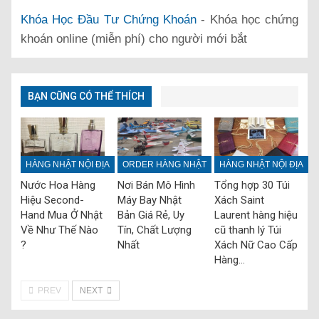
Khóa Học Đầu Tư Chứng Khoán
- Khóa học chứng
khoán online (miễn phí) cho người mới bắt
BẠN CŨNG CÓ THỂ THÍCH
HÀNG NHẬT NỘI ĐỊA
ORDER HÀNG NHẬT
HÀNG NHẬT NỘI ĐỊA
Nước Hoa Hàng
Nơi Bán Mô Hình
Tổng hợp 30 Túi
Hiệu Second-
Máy Bay Nhật
Xách Saint
Hand Mua Ở Nhật
Bản Giá Rẻ, Uy
Laurent hàng hiệu
Về Như Thế Nào
Tín, Chất Lượng
cũ thanh lý Túi
?
Nhất
Xách Nữ Cao Cấp
Hàng…
PREV
NEXT