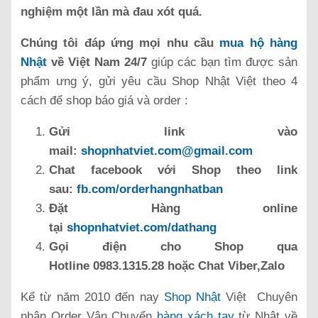
nghiệm một lần mà đau xót quá.
Chúng tôi đáp ứng mọi nhu cầu
mua hộ hàng
Nhật
về Việt Nam 24/7
giúp các bạn tìm được sản
phẩm ưng ý, gửi yêu cầu Shop Nhật Việt theo 4
cách để shop báo giá và order :
Gửi link vào
mail:
shopnhatviet.com@gmail.com
Chat facebook với Shop theo link
sau:
fb.com/orderhangnhatban
Đặt Hàng online
tại
shopnhatviet.com/dathang
Gọi điện cho Shop qua
Hotline 0983.1315.28 hoặc Chat Viber,Zalo
Kể từ năm 2010 đến nay
Shop Nhật
Việt Chuyên
nhận Order Vận Chuyển
hàng xách tay
từ Nhật về