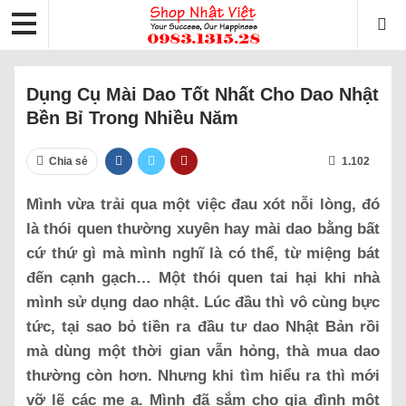
Dụng Cụ Mài Dao Tốt Nhất Cho Dao Nhật
Bền Bỉ Trong Nhiều Năm
Chia sẻ
1.102
Mình vừa trải qua một việc đau xót nỗi lòng, đó
là thói quen thường xuyên hay mài dao bằng bất
cứ thứ gì mà mình nghĩ là có thể, từ miệng bát
đến cạnh gạch… Một thói quen tai hại khi nhà
mình sử dụng dao nhật. Lúc đầu thì vô cùng bực
tức, tại sao bỏ tiền ra đầu tư dao Nhật Bản rồi
mà dùng một thời gian vẫn hỏng, thà mua dao
thường còn hơn. Nhưng khi tìm hiểu ra thì mới
vỡ lẽ các mẹ ạ. Mình đã sắm cho gia đình một