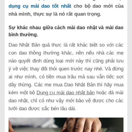
dụng cụ mài dao tốt nhất
cho bộ dao mới của
nhà mình, thực sự là nó rất quan trọng.
Sự khác nhau giữa cách mài dao nhật và mài dao
bình thường.
Dao Nhật Bản quả thực là rất khác biệt so với các
con dao thông thường khác, nên nếu nhà các mẹ
nào quyết định dùng loại mới này thì cũng phải lưu
ý về việc thay đổi thói quen trước nay nhé. Và đừng
ai như mình, có tiền mua trâu mà sau vẫn tiếc sợi
dây thừng. Các mẹ mua Dao Nhật Bản thì hãy mua
kèm một bộ
Dụng cụ mài dao nhật bản
hoặc đá mài
dao nhật, chỉ có như vậy mới bảo vệ được cho các
lưỡi dao được sắc bén lâu dài.