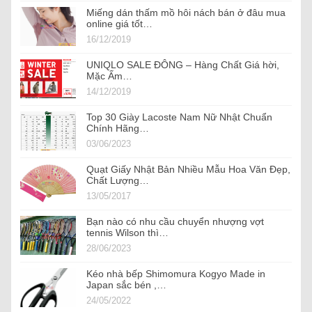
Miếng dán thấm mồ hôi nách bán ở đâu mua
online giá tốt…
16/12/2019
UNIQLO SALE ĐÔNG – Hàng Chất Giá hời,
Mặc Ấm…
14/12/2019
Top 30 Giày Lacoste Nam Nữ Nhật Chuẩn
Chính Hãng…
03/06/2023
Quạt Giấy Nhật Bản Nhiều Mẫu Hoa Văn Đẹp,
Chất Lượng…
13/05/2017
Bạn nào có nhu cầu chuyển nhượng vợt
tennis Wilson thì…
28/06/2023
Kéo nhà bếp Shimomura Kogyo Made in
Japan sắc bén ,…
24/05/2022