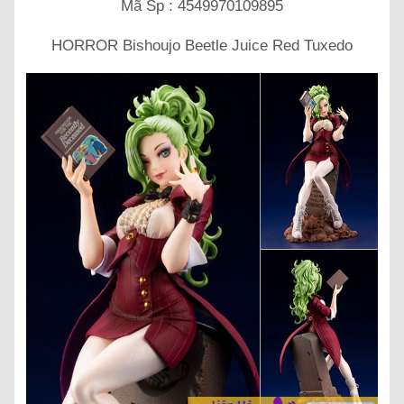
Mã Sp : 4549970109895
HORROR Bishoujo Beetle Juice Red Tuxedo