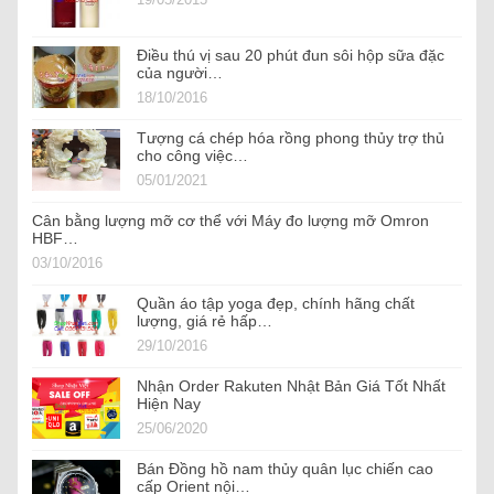
Điều thú vị sau 20 phút đun sôi hộp sữa đặc
của người…
18/10/2016
Tượng cá chép hóa rồng phong thủy trợ thủ
cho công việc…
05/01/2021
Cân bằng lượng mỡ cơ thể với Máy đo lượng mỡ Omron
HBF…
03/10/2016
Quần áo tập yoga đẹp, chính hãng chất
lượng, giá rẻ hấp…
29/10/2016
Nhận Order Rakuten Nhật Bản Giá Tốt Nhất
Hiện Nay
25/06/2020
Bán Đồng hồ nam thủy quân lục chiến cao
cấp Orient nội…