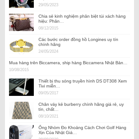
29/05/2023
Chia sẻ kinh nghiệm phân biệt túi xách hàng
hiệu: Phân…
08/12/2015
Các bước order đồng hồ Longines uy tín
chính hãng
24/05/2024
Mua hàng trên Biccamera, ship hàng Biccamera Nhật Bản…
10/08/2015
Thiết bị thu sóng truyền hình DS DT308 Xem
Tivi miễn…
09/05/2017
Chân váy kẻ burberry chính hãng giá rẻ, uy
tín, chất…
08/10/2021
Ống Nhòm Đo Khoảng Cách Chơi Golf Hàng
Xịn Của Nhật Giá…