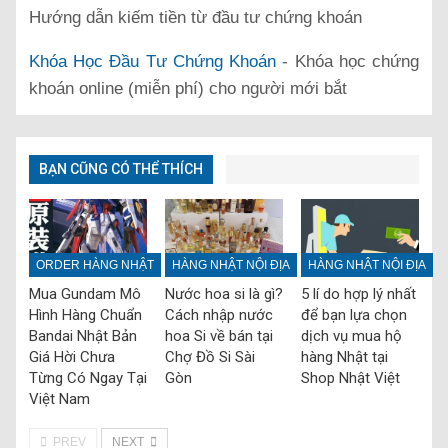
Hướng dẫn kiếm tiền từ đầu tư chứng khoán
Khóa Học Đầu Tư Chứng Khoán
- Khóa học chứng
khoán online (miễn phí) cho người mới bắt
BẠN CŨNG CÓ THỂ THÍCH
ORDER HÀNG NHẬT
HÀNG NHẬT NỘI ĐỊA
HÀNG NHẬT NỘI ĐỊA
Mua Gundam Mô
Nước hoa si là gì?
5 lí do hợp lý nhất
Hình Hàng Chuẩn
Cách nhập nước
để bạn lựa chọn
Bandai Nhật Bản
hoa Si về bán tại
dịch vụ mua hộ
Giá Hời Chưa
Chợ Đồ Si Sài
hàng Nhật tại
Từng Có Ngay Tại
Gòn
Shop Nhật Việt
Việt Nam
PREV
NEXT