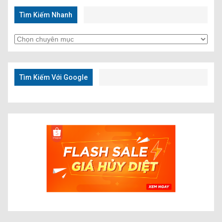
Tìm Kiếm Nhanh
Tìm
Kiếm
Nhanh
Tìm Kiếm Với Google