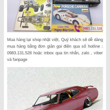
Mua hàng tại shop nhật việt, Quý khách sẽ dễ dàng
mua hàng bằng đơn giản gọi điện qua số hotline :
0983.131.528 hoặc inbox qua tin nhắn, zalo , viber
và fanpage