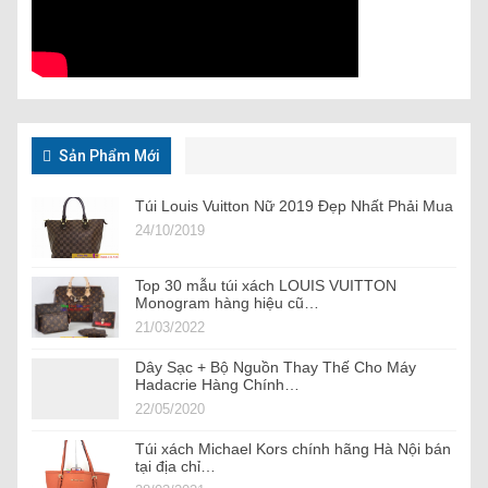
Sản Phẩm Mới
Túi Louis Vuitton Nữ 2019 Đẹp Nhất Phải Mua
24/10/2019
Top 30 mẫu túi xách LOUIS VUITTON
Monogram hàng hiệu cũ…
21/03/2022
Dây Sạc + Bộ Nguồn Thay Thế Cho Máy
Hadacrie Hàng Chính…
22/05/2020
Túi xách Michael Kors chính hãng Hà Nội bán
tại địa chỉ…