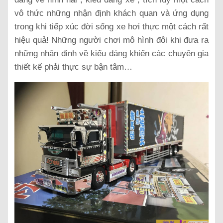
vô thức những nhận định khách quan và ứng dụng
trong khi tiếp xúc đời sống xe hơi thực một cách rất
hiệu quả! Những người chơi mô hình đôi khi đưa ra
những nhận định về kiểu dáng khiến các chuyên gia
thiết kế phải thực sự bận tâm…