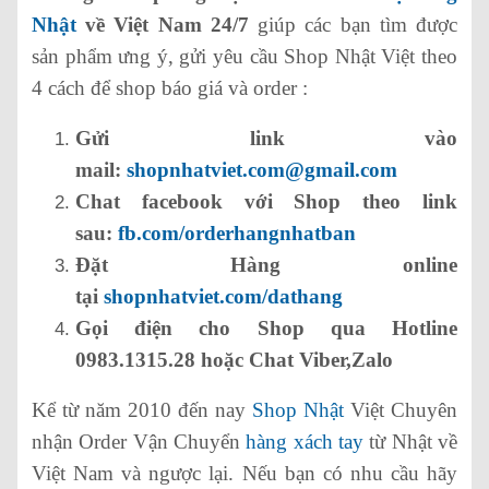
Nhật
về Việt Nam 24/7
giúp các bạn tìm được
sản phẩm ưng ý, gửi yêu cầu Shop Nhật Việt theo
4 cách để shop báo giá và order :
Gửi link vào
mail:
shopnhatviet.com@gmail.com
Chat facebook với Shop theo link
sau:
fb.com/orderhangnhatban
Đặt Hàng online
tại
shopnhatviet.com/dathang
Gọi điện cho Shop qua Hotline
0983.1315.28 hoặc Chat Viber,Zalo
Kể từ năm 2010 đến nay
Shop Nhật
Việt Chuyên
nhận Order Vận Chuyển
hàng xách tay
từ Nhật về
Việt Nam và ngược lại. Nếu bạn có nhu cầu hãy