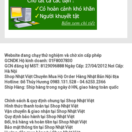
Website đang chạy thử nghiệm và chờ xin cấp phép
GCNDK Hộ kinh doanh: 01F8007830
GCN đăng ký MST: 8129096888 Ngày Cấp: 27/04/2012 Nơi Cấp:
Hà Nội
Shop Nhật Việt Chuyên Mua Hộ Order Hàng Nhật Bản Nội Địa
Hotline: Đỗ Thúy Hương 0983.131.528 - 04.6253.2366
Ship Hàng: Ship hàng trong ngày ở HN, giao hàng toàn quốc
Chính sách & quy định chung tại Shop Nhật Việt
Hình thức thanh toán tại Shop Nhật Việt
Vận chuyển & giao nhận tại Shop Nhật Việt
Quy định bảo hành tại Shop Nhật Việt
Đổi, trả hàng và hoàn tiền tại Shop Nhật Việt
Bảo mật thông tin tại Shop Nhật Việt