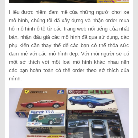
Hiểu được niềm đam mê của những người chơi xe
mô hình, chúng tôi đã xây dựng và nhận order mua
hộ mô hình ô tô từ các trang web nổi tiếng của nhật
bản, nhận đấu giá các mô hình đã qua sử dụng, các
phụ kiển cần thay thế để các bạn có thể thỏa sức
đam mê với các mô hình đẹp. Với mỗi người sẽ có
một sở thích với một loại mô hình khác nhau nên
các bạn hoàn toàn có thể order theo sở thích của
mình.