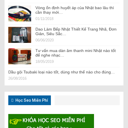
Vòng ổn định huyết áp của Nhật bao lâu thì
cần thay mới…
01/11/2018
Dao Làm Bếp Nhật Thiết Kế Trang Nhã, Đơn
Giản, Siêu Sắc…
06/06/2020
Tư vấn mua dàn âm thanh mini Nhật nào tốt
để nghe nhạc…
18/05/2019
Dầu gội Tsubaki loại nào tốt, dùng như thế nào cho đúng…
26/08/2016
Học Seo Miễn Phí