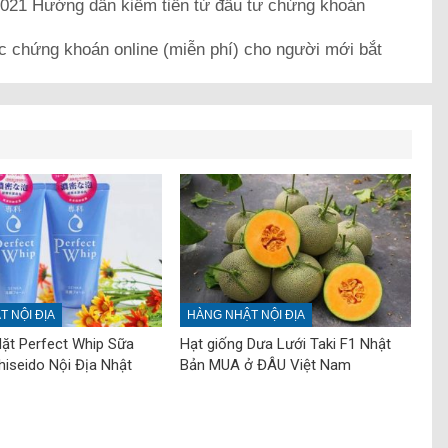
21 Hướng dẫn kiếm tiền từ đầu tư chứng khoán
c chứng khoán online (miễn phí) cho người mới bắt
 NỘI ĐỊA
HÀNG NHẬT NỘI ĐỊA
ặt Perfect Whip Sữa
Hạt giống Dưa Lưới Taki F1 Nhật
iseido Nội Địa Nhật
Bản MUA ở ĐÂU Việt Nam