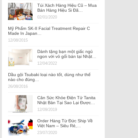
Túi Xách Hàng Hiệu Cũ – Mua
Bán Hàng Hiệu Si Đã…
02/01/2020
Mỹ Phẩm SK-II Facial Treatment Repair C
Made In Japan…
12/08/2015
Dành tặng bạn một giấc ngủ
ngon với vỏ gối bán tại Nhật…
12/04/2022
Dầu gội Tsubaki loại nào tốt, dùng như thế
nào cho đúng…
26/08/2016
Cân Sức Khỏe Điện Tử Tanita
Nhật Bản Tại Sao Lại Được…
12/09/2019
Order Hàng Từ Đức Ship Về
Việt Nam – Siêu Rẻ,…
23/07/2020