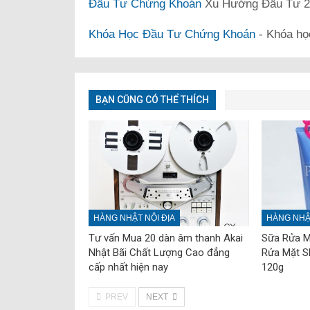
Đầu Tư Chứng Khoán
Xu Hướng Đầu Tư 20
Khóa Học Đầu Tư Chứng Khoán
- Khóa họ
BẠN CŨNG CÓ THỂ THÍCH
HÀNG NHẬT NỘI ĐỊA
HÀNG NHẬT
Tư vấn Mua 20 dàn âm thanh Akai
Sữa Rửa M
Nhật Bãi Chất Lượng Cao đẳng
Rửa Mặt Sh
cấp nhất hiện nay
120g
PREV
NEXT