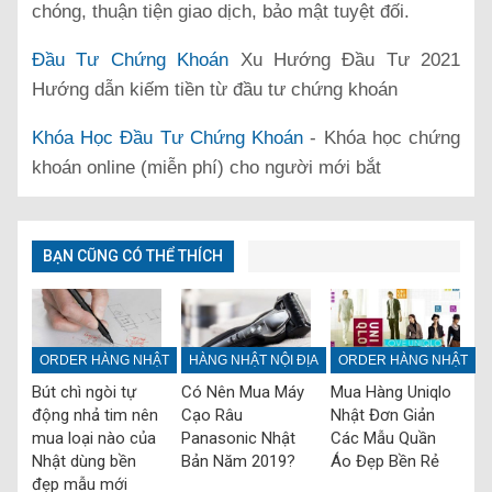
chóng, thuận tiện giao dịch, bảo mật tuyệt đối.
Đầu Tư Chứng Khoán
Xu Hướng Đầu Tư 2021
Hướng dẫn kiếm tiền từ đầu tư chứng khoán
Khóa Học Đầu Tư Chứng Khoán
- Khóa học chứng
khoán online (miễn phí) cho người mới bắt
BẠN CŨNG CÓ THỂ THÍCH
ORDER HÀNG NHẬT
HÀNG NHẬT NỘI ĐỊA
ORDER HÀNG NHẬT
Bút chì ngòi tự
Có Nên Mua Máy
Mua Hàng Uniqlo
động nhả tim nên
Cạo Râu
Nhật Đơn Giản
mua loại nào của
Panasonic Nhật
Các Mẫu Quần
Nhật dùng bền
Bản Năm 2019?
Áo Đẹp Bền Rẻ
đẹp mẫu mới