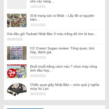
cho các nàng…
14/01/2021
Sỉ lẻ trang sức si Nhật – Lấy đồ si nguyên
kiện…
22/11/2020
Giá dầu gội Tsubaki Nhật Bản 3 màu trắng đỏ tím là bao…
09/09/2016
CC Cream Sugao review: Tổng quan, bóc
hộp, đánh giá
02/03/2016
Đuổi muỗi bằng cách nào ? chọn máy xông
tinh dầu hay…
20/05/2016
Chiếc quạt giấy Nhật Bản – món quà ý nghĩa
mùa Vu Lan
30/03/2015