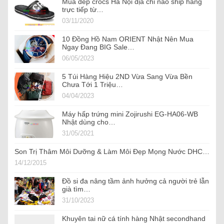
Mua dép crocs Hà Nội địa chỉ nào ship hàng
trực tiếp từ…
03/11/2020
10 Đồng Hồ Nam ORIENT Nhật Nên Mua
Ngay Đang BIG Sale…
06/05/2023
5 Túi Hàng Hiệu 2ND Vừa Sang Vừa Bền
Chưa Tới 1 Triệu…
04/04/2023
Máy hấp trứng mini Zojirushi EG-HA06-WB
Nhật dùng cho…
31/05/2021
Son Trị Thâm Môi Dưỡng & Làm Môi Đẹp Mọng Nước DHC…
14/12/2015
Đồ si đa nâng tầm ảnh hưởng cả người trẻ lẫn
già tìm…
31/10/2023
Khuyên tai nữ cá tính hàng Nhật secondhand