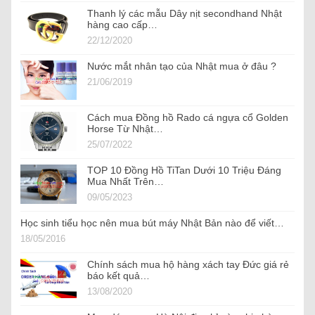
Thanh lý các mẫu Dây nịt secondhand Nhật
hàng cao cấp…
22/12/2020
Nước mắt nhân tạo của Nhật mua ở đâu ?
21/06/2019
Cách mua Đồng hồ Rado cá ngựa cổ Golden
Horse Từ Nhật…
25/07/2022
TOP 10 Đồng Hồ TiTan Dưới 10 Triệu Đáng
Mua Nhất Trên…
09/05/2023
Học sinh tiểu học nên mua bút máy Nhật Bản nào để viết…
18/05/2016
Chính sách mua hộ hàng xách tay Đức giá rẻ
báo kết quả…
13/08/2020