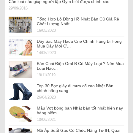
Cân loại nào giúp người tập Gym biết được chính xác…
29/09/2016
Tổng Hợp Lô Đồng Hồ Nhật Bản Cũ Giá Rẻ
Chất Lượng Nhất…
16/05/2020
Dây Sạc Máy Hada Crie Chính Hãng Bị Hỏng
Mua Dây Mới Ở…
14/05/2020
Bàn Chải Điện Oral B Có Mấy Loại ? Nên Mua
Loại Nào…
19/11/2019
Top 30 Bọc giày đi mưa cổ cao Nhật Bản
chính hãng sang…
26/04/2023
Mẫu Vợt bóng bàn Nhật bản tốt nhất hiện nay
hàng hiếm…
10/06/2021
Nồi Áp Suất Gas Có Chức Năng Từ IH, Quai