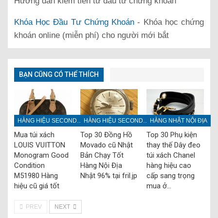
Hướng dẫn kiếm tiền từ đầu tư chứng khoán
Khóa Học Đầu Tư Chứng Khoán
- Khóa học chứng
khoán online (miễn phí) cho người mới bắt
BẠN CŨNG CÓ THỂ THÍCH
HÀNG HIỆU SECONDHAND
HÀNG HIỆU SECONDHAND
HÀNG NHẬT NỘI ĐỊA
Mua túi xách
Top 30 Đồng Hồ
Top 30 Phụ kiện
LOUIS VUITTON
Movado cũ Nhật
thay thế Dây đeo
Monogram Good
Bản Chạy Tốt
túi xách Chanel
Condition
Hàng Nội Địa
hàng hiệu cao
M51980 Hàng
Nhật 96% tại fril.jp
cấp sang trọng
hiệu cũ giá tốt
mua ở…
PREV
NEXT