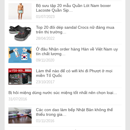
Bộ sưu tập 20 mẫu Quần Lót Nam boxer
Lacoste Quần Sịp…
01/07/2023
Top 20 đôi dép sandal Crocs nữ đáng mua
trên thị trường…
28/04/2022
Ở đâu Nhận order hàng Hàn về Việt Nam uy
tín chất lượng…
09/11/2020
Làm thế nào để có wifi khi đi Phượt ở mọi
miền Tổ Quốc
23/10/2017
Bị hôi miệng dùng nước súc miệng tốt nhất nên chọn loại…
31/07/2016
Các con dao làm bếp Nhật Bản không thể
thiếu trong gia…
01/11/2016