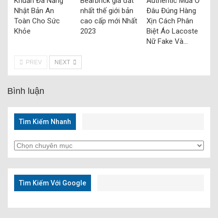
Khuẩn Đa Năng
Bearbrick giá đắt
Authentic Mua Ở
Nhật Bản An
nhất thế giới bản
Đâu Đúng Hàng
Toàn Cho Sức
cao cấp mới Nhất
Xịn Cách Phân
Khỏe
2023
Biệt Áo Lacoste
Nữ Fake Và…
PREV
NEXT
Bình luận
Tìm Kiếm Nhanh
Tìm
Kiếm
Nhanh
Tìm Kiếm Với Google