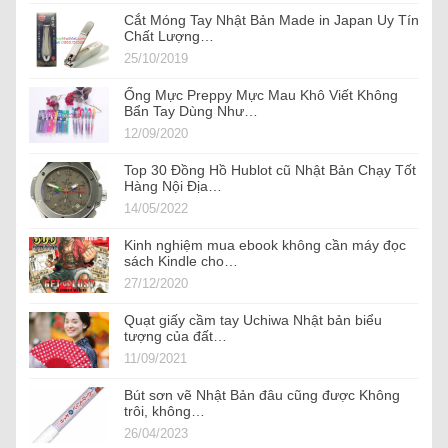
Cắt Móng Tay Nhật Bản Made in Japan Uy Tín
Chất Lượng…
25/10/2019
Ống Mực Preppy Mực Mau Khô Viết Không
Bẩn Tay Dùng Như…
12/09/2020
Top 30 Đồng Hồ Hublot cũ Nhật Bản Chạy Tốt
Hàng Nội Địa…
14/05/2022
Kinh nghiệm mua ebook không cần máy đọc
sách Kindle cho…
27/12/2020
Quạt giấy cầm tay Uchiwa Nhật bản biểu
tượng của đất…
11/09/2021
Bút sơn vẽ Nhật Bản đâu cũng được Không
trôi, không…
26/04/2023