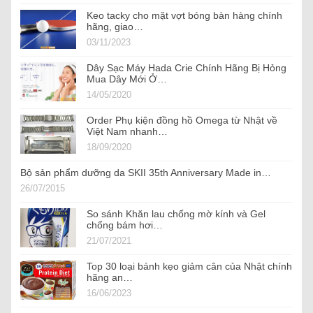
Keo tacky cho mặt vợt bóng bàn hàng chính
hãng, giao…
03/11/2023
Dây Sạc Máy Hada Crie Chính Hãng Bị Hỏng
Mua Dây Mới Ở…
14/05/2020
Order Phụ kiện đồng hồ Omega từ Nhật về
Việt Nam nhanh…
18/09/2020
Bộ sản phẩm dưỡng da SKII 35th Anniversary Made in…
26/07/2015
So sánh Khăn lau chống mờ kính và Gel
chống bám hơi…
21/07/2021
Top 30 loại bánh kẹo giảm cân của Nhật chính
hãng an…
16/06/2023