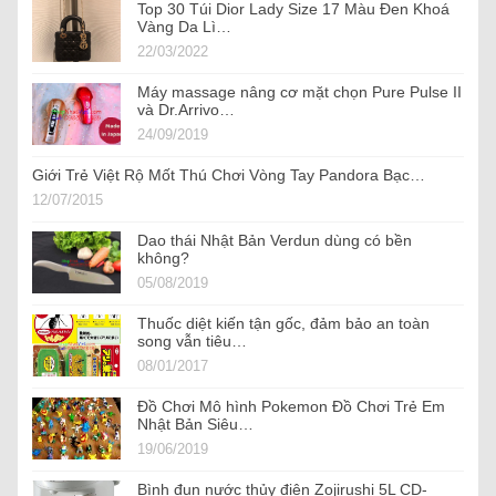
Top 30 Túi Dior Lady Size 17 Màu Đen Khoá
Vàng Da Lì…
22/03/2022
Máy massage nâng cơ mặt chọn Pure Pulse II
và Dr.Arrivo…
24/09/2019
Giới Trẻ Việt Rộ Mốt Thú Chơi Vòng Tay Pandora Bạc…
12/07/2015
Dao thái Nhật Bản Verdun dùng có bền
không?
05/08/2019
Thuốc diệt kiến tận gốc, đảm bảo an toàn
song vẫn tiêu…
08/01/2017
Đồ Chơi Mô hình Pokemon Đồ Chơi Trẻ Em
Nhật Bản Siêu…
19/06/2019
Bình đun nước thủy điện Zojirushi 5L CD-