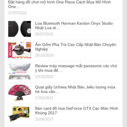
Đặt hàng đồ chơi mô hình One Piece Cách Mua Mô Hình
One…
27/07/2016
Loa Bluetooth Harman Kardon Onyx Studio
Nhật Loa di…
08/07/2015
Ấm Gốm Pha Trà Cao Cấp Nhật Bản Chuyên
Nghiệp
30/10/2019
Review máy massage mắt panasonic các chú
ý khi mua để…
23/10/2020
Quạt giấy Uchiwa Nhật Bản, biểu tượng mùa
hè hoa văn…
17/04/2021
Bán card đồ họa GeForce GTX Cạc Màn Hình
Khủng 2017
15/06/2017