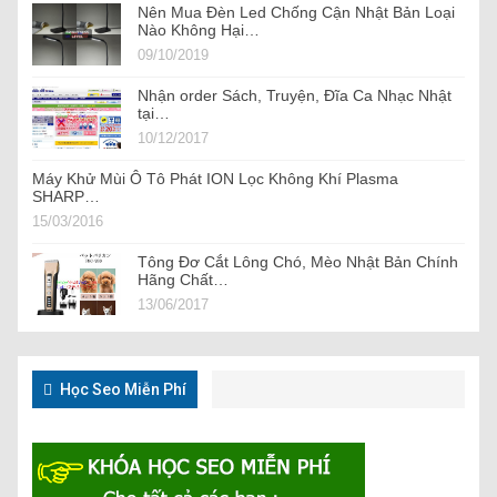
Nên Mua Đèn Led Chống Cận Nhật Bản Loại
Nào Không Hại…
09/10/2019
Nhận order Sách, Truyện, Đĩa Ca Nhạc Nhật
tại…
10/12/2017
Máy Khử Mùi Ô Tô Phát ION Lọc Không Khí Plasma
SHARP…
15/03/2016
Tông Đơ Cắt Lông Chó, Mèo Nhật Bản Chính
Hãng Chất…
13/06/2017
Học Seo Miễn Phí