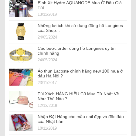
Bình Xịt Hydro AQUANODE Mua Ở Đâu Giá
Tốt
13/11/2019
Những lợi ích khi sử dụng đồng hồ Longines
của Shop…
24/05/2024
Các bước order đồng hồ Longines uy tín
chính hãng
24/05/2024
Áo thun Lacoste chính hãng new 100 mua ở
đâu Hà Nội ?
23/11/2017
Túi Xách HÀNG HIỆU Cũ Mua Từ Nhật Về
Như Thế Nào ?
12/12/2019
Nhận Đặt Hàng các mẫu nail đẹp và độc đáo
của Nhật bản
18/11/2019