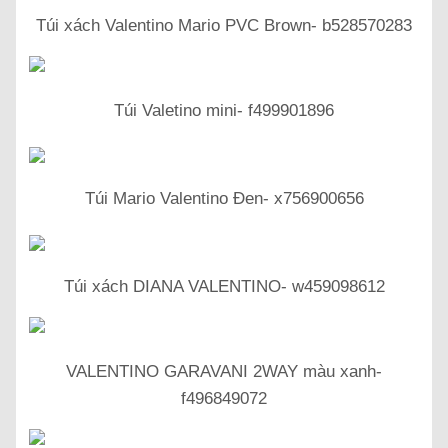
Túi xách Valentino Mario PVC Brown- b528570283
Túi Valetino mini- f499901896
Túi Mario Valentino Đen- x756900656
Túi xách DIANA VALENTINO- w459098612
VALENTINO GARAVANI 2WAY màu xanh-
f496849072