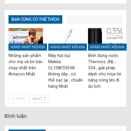
BẠN CŨNG CÓ THỂ THÍCH
HÀNG NHẬT NỘI ĐỊA
HÀNG NHẬT NỘI ĐỊA
HÀNG NHẬT NỘI ĐỊA
Những sản phẩm
Máy hút bụi
Bình đựng nước
cho mẹ và bé bán
Makita
Thermos JNL-
chạy nhất trên
CL108FDSHW
354 , giải pháp
Amazon Nhật
không dây , có
dành cho mùa hè
thể sạc lại , chuẩn
nắng nóng khi đi
hàng Nhật
du lịch
PREV
NEXT
Bình luận