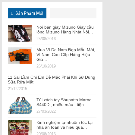
Sản Phẩm Mới
Nơi bán giày Mizuno Giày cầu
lông Mizuno Hàng Nhật Nội…
25/08/2016
Mua Ví Da Nam Đẹp Mẫu Mới,
Ví Nam Cao Cấp Hàng Hiệu
Giá…
26/10/2019
11 Sai Lầm Chị Em Dễ Mắc Phải Khi Sử Dụng
Sữa Rửa Mặt
21/12/2015
Túi xách tay Shupatto Marna
S440D , nhiều màu , tiện…
27/03/2022
Kinh nghiệm tự nhuộm tóc tại
nhà an toàn và hiệu quả…
20/08/2016