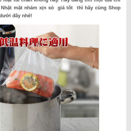
Nhật mặt nhám xịn sò giá tốt thì hãy cùng Shop
 dưới đây nhé!