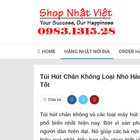
HOME
HÀNG NHẬT NỘI ĐỊA
ORDER H
Túi Hút Chân Không Loại Nhỏ Hà
Tốt
Chia sẻ
Túi hút chân không và các loại máy hú
phổ biến nhất hiện nay. Bởi vì sản p
người dân hiện đại. Nó giúp các bà nộ
hiệu quả nhất. Nếu bạn vẫn chưa biết v