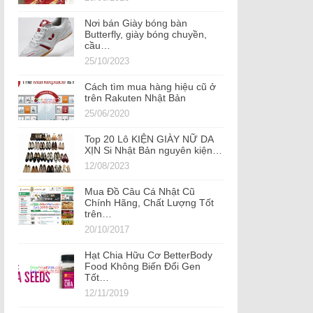
Nơi bán Giày bóng bàn
Butterfly, giày bóng chuyền,
cầu…
25/10/2023
Cách tìm mua hàng hiệu cũ ở
trên Rakuten Nhật Bản
25/06/2020
Top 20 Lô KIỆN GIÀY NỮ DA
XỊN Si Nhật Bản nguyên kiện…
12/08/2023
Mua Đồ Câu Cá Nhật Cũ
Chính Hãng, Chất Lượng Tốt
trên…
20/10/2017
Hạt Chia Hữu Cơ BetterBody
Food Không Biến Đổi Gen
Tốt…
12/11/2019