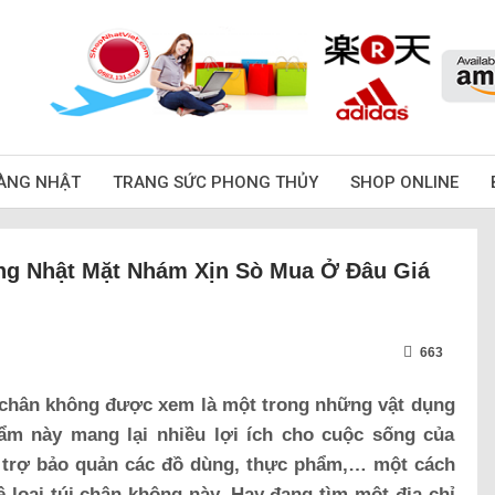
ÀNG NHẬT
TRANG SỨC PHONG THỦY
SHOP ONLINE
ng Nhật Mặt Nhám Xịn Sò Mua Ở Đâu Giá
663
t chân không được xem là một trong những vật dụng
hẩm này mang lại nhiều lợi ích cho cuộc sống của
i trợ bảo quản các đồ dùng, thực phẩm,… một cách
ề loại túi chân không này. Hay đang tìm một địa chỉ