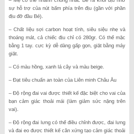
– Mẹ có thể nhanh chóng nhấc Bé ra khỏi địu nhờ
sự hỗ trợ của nút bấm phía trên địu (gần với phần
địu đỡ đầu Bé).
– Chất liệu sợi carbon hoạt tính, siêu siệu nhẹ và
thoáng mát, cả chiếc địu chỉ có 280gr. Có thể mặc
bằng 1 tay. cực kỳ dễ dàng gấp gọn, giặt bằng máy
giặt.
– Có màu hồng, xanh lá cây và màu beige.
– Đạt tiêu chuẩn an toàn của Liên minh Châu Âu
– Độ rộng đai vai được thiết kế đặc biệt cho vai của
bạn cảm giác thoải mái (làm giảm sức nặng trên
vai).
– Độ rộng đai lưng có thể điều chỉnh được, đai lưng
và đai eo được thiết kế cân xứng tạo cảm giác thoải