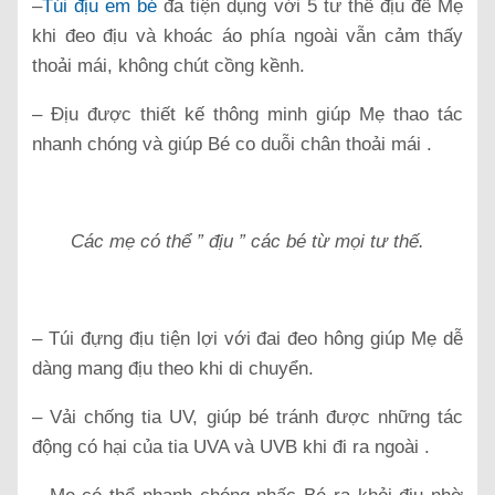
–
Túi địu em bé
đa tiện dụng với 5 tư thế địu để Mẹ
khi đeo địu và khoác áo phía ngoài vẫn cảm thấy
thoải mái, không chút cồng kềnh.
– Địu được thiết kế thông minh giúp Mẹ thao tác
nhanh chóng và giúp Bé co duỗi chân thoải mái .
Các mẹ có thể ” địu ” các bé từ mọi tư thế.
– Túi đựng địu tiện lợi với đai đeo hông giúp Mẹ dễ
dàng mang địu theo khi di chuyển.
– Vải chống tia UV, giúp bé tránh được những tác
động có hại của tia UVA và UVB khi đi ra ngoài .