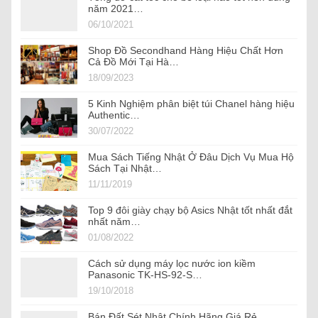
năm 2021…
06/10/2021
Shop Đồ Secondhand Hàng Hiệu Chất Hơn
Cả Đồ Mới Tại Hà…
18/09/2023
5 Kinh Nghiệm phân biệt túi Chanel hàng hiệu
Authentic…
30/07/2022
Mua Sách Tiếng Nhật Ở Đâu Dịch Vụ Mua Hộ
Sách Tại Nhật…
11/11/2019
Top 9 đôi giày chạy bộ Asics Nhật tốt nhất đắt
nhất năm…
01/08/2022
Cách sử dụng máy lọc nước ion kiềm
Panasonic TK-HS-92-S…
19/10/2018
Bán Đất Sét Nhật Chính Hãng Giá Rẻ