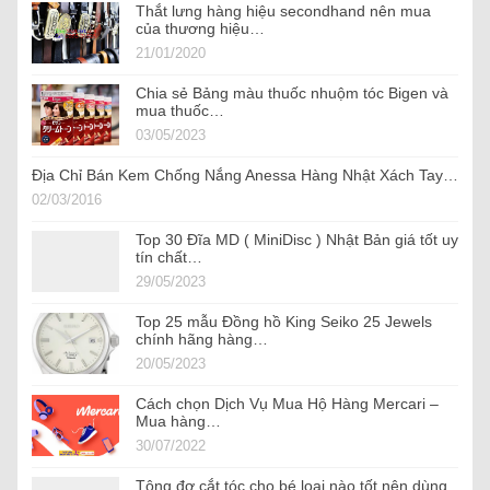
Thắt lưng hàng hiệu secondhand nên mua
của thương hiệu…
21/01/2020
Chia sẻ Bảng màu thuốc nhuộm tóc Bigen và
mua thuốc…
03/05/2023
Địa Chỉ Bán Kem Chống Nắng Anessa Hàng Nhật Xách Tay…
02/03/2016
Top 30 Đĩa MD ( MiniDisc ) Nhật Bản giá tốt uy
tín chất…
29/05/2023
Top 25 mẫu Đồng hồ King Seiko 25 Jewels
chính hãng hàng…
20/05/2023
Cách chọn Dịch Vụ Mua Hộ Hàng Mercari –
Mua hàng…
30/07/2022
Tông đơ cắt tóc cho bé loại nào tốt nên dùng