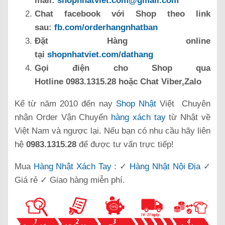
mail:
shopnhatviet.com@gmail.com
Chat facebook với Shop theo link
sau:
fb.com/orderhangnhatban
Đặt Hàng online
tại
shopnhatviet.com/dathang
Gọi điện cho Shop qua
Hotline 0983.1315.28 hoặc Chat Viber,Zalo
Kể từ năm 2010 đến nay
Shop Nhật
Việt Chuyên
nhận Order Vận Chuyển
hàng xách tay
từ Nhật về
Việt Nam và ngược lại. Nếu bạn có nhu cầu hãy liên
hệ
0983.1315.28
để được tư vấn trực tiếp!
Mua
Hàng Nhật Xách Tay
: ✓
Hàng Nhật Nội Địa
✓
Giá rẻ ✓ Giao hàng miễn phí.