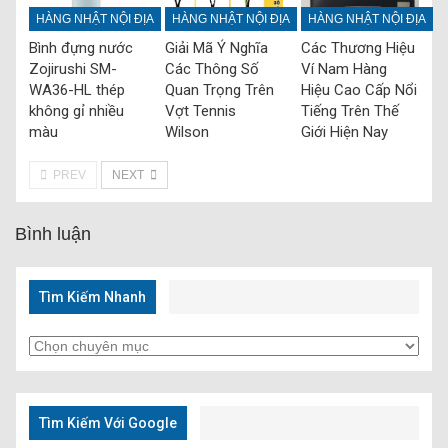
HÀNG NHẬT NỘI ĐỊA
HÀNG NHẬT NỘI ĐỊA
HÀNG NHẬT NỘI ĐỊA
Bình đựng nước
Giải Mã Ý Nghĩa
Các Thương Hiệu
Zojirushi SM-
Các Thông Số
Ví Nam Hàng
WA36-HL thép
Quan Trọng Trên
Hiệu Cao Cấp Nổi
không gỉ nhiều
Vợt Tennis
Tiếng Trên Thế
màu
Wilson
Giới Hiện Nay
PREV
NEXT
Bình luận
Tìm Kiếm Nhanh
Tìm
Kiếm
Nhanh
Tìm Kiếm Với Google