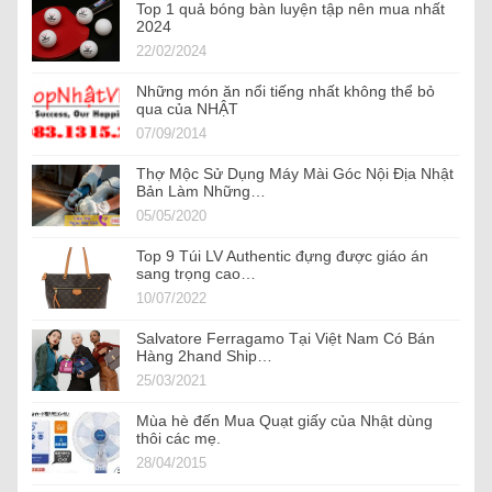
Top 1 quả bóng bàn luyện tập nên mua nhất
2024
22/02/2024
Những món ăn nổi tiếng nhất không thể bỏ
qua của NHẬT
07/09/2014
Thợ Mộc Sử Dụng Máy Mài Góc Nội Địa Nhật
Bản Làm Những…
05/05/2020
Top 9 Túi LV Authentic đựng được giáo án
sang trọng cao…
10/07/2022
Salvatore Ferragamo Tại Việt Nam Có Bán
Hàng 2hand Ship…
25/03/2021
Mùa hè đến Mua Quạt giấy của Nhật dùng
thôi các mẹ.
28/04/2015