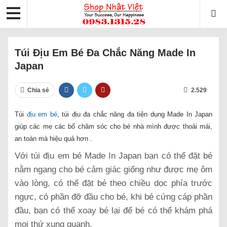
Túi Địu Em Bé Đa Chắc Năng Made In
Japan
Chia sẻ
2.529
Túi
địu em bé
, túi địu đa chắc năng đa tiện dụng Made In Japan
giúp các mẹ các bố chăm sóc cho bé nhà mình được thoải mái,
an toàn mà hiệu quả hơn .
Với túi địu em bé Made In Japan bạn có thể đặt bé
nằm ngang cho bé cảm giác giống như được mẹ ôm
vào lòng, có thể đặt bé theo chiều dọc phía trước
ngực, có phần đỡ đầu cho bé, khi bé cứng cáp phần
đầu, bạn có thể xoay bé lại để bé có thể khám phá
mọi thứ xung quanh.