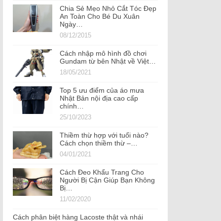
Chia Sẻ Mẹo Nhỏ Cắt Tóc Đẹp
An Toàn Cho Bé Du Xuân
Ngày…
08/12/2015
Cách nhập mô hình đồ chơi
Gundam từ bên Nhật về Việt…
18/05/2021
Top 5 ưu điểm của áo mưa
Nhật Bản nội địa cao cấp
chính…
25/10/2023
Thiềm thừ hợp với tuổi nào?
Cách chọn thiềm thừ –…
04/01/2021
Cách Đeo Khẩu Trang Cho
Người Bị Cận Giúp Bạn Không
Bị…
11/02/2020
Cách phân biệt hàng Lacoste thật và nhái