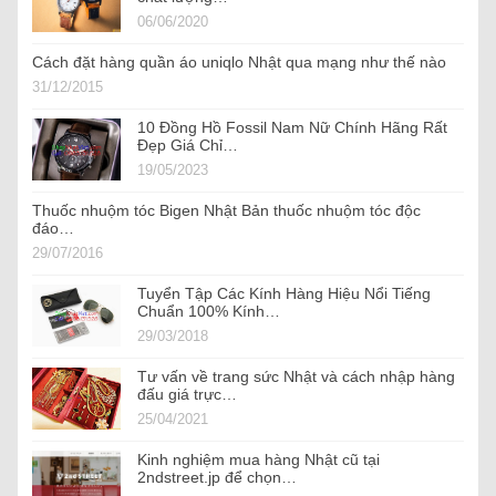
06/06/2020
Cách đặt hàng quần áo uniqlo Nhật qua mạng như thế nào
31/12/2015
10 Đồng Hồ Fossil Nam Nữ Chính Hãng Rất
Đẹp Giá Chỉ…
19/05/2023
Thuốc nhuộm tóc Bigen Nhật Bản thuốc nhuộm tóc độc
đáo…
29/07/2016
Tuyển Tập Các Kính Hàng Hiệu Nổi Tiếng
Chuẩn 100% Kính…
29/03/2018
Tư vấn về trang sức Nhật và cách nhập hàng
đấu giá trực…
25/04/2021
Kinh nghiệm mua hàng Nhật cũ tại
2ndstreet.jp để chọn…