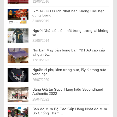
12/06/2016
Sim 4G Đi Du lịch Nhật bản Không Giới hạn
dung lượng
31/08/2019
Người Nhật sẽ biến mất trong tương lai không
xa
21/08/2014
Nơi bán Máy bắn bóng bàn Y&T A9 cao cấp
và giá rẻ…
17/10/2023
Nguồn sỉ phụ kiện trang sức, lấy sỉ trang sức
vàng bạc…
26/07/2020
Bảng Giá túi Gucci Hàng hiệu Secondhand
Authentic 2022…
25/04/2022
Bán Áo Mưa Bộ Cao Cấp Hàng Nhật Áo Mưa
Bộ Chống Thấm…