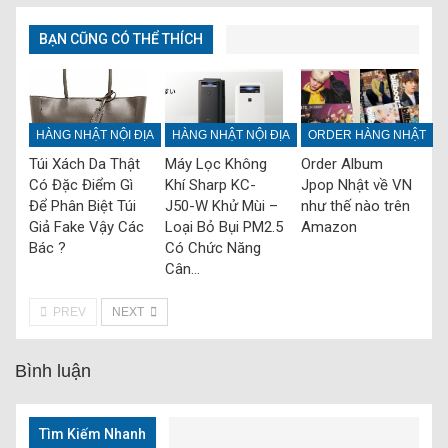
BẠN CŨNG CÓ THỂ THÍCH
HÀNG NHẬT NỘI ĐỊA
HÀNG NHẬT NỘI ĐỊA
ORDER HÀNG NHẬT
Túi Xách Da Thật
Máy Lọc Không
Order Album
Có Đặc Điểm Gì
Khí Sharp KC-
Jpop Nhật về VN
Để Phân Biệt Túi
J50-W Khử Mùi –
như thế nào trên
Giả Fake Vậy Các
Loại Bỏ Bụi PM2.5
Amazon
Bác ?
Có Chức Năng
Cân…
PREV
NEXT
Bình luận
Tìm Kiếm Nhanh