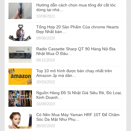
Hướng dẫn cách chọn mua tông đơ cắt tóc
dùng tại nhà…
10/09/2021
Tổng Hợp 20 Sản Phẩm Của chrome Hearts
Đẹp Nhất bán…
08/06/2020
Radio Cassette Sharp QT 90 Hàng Nội Địa
Nhật Mua Ở Đâu…
06/11/2019
Top 10 mô hình được bán chạy nhất trên
Amazon Jp mà dân…
30/03/2022
Nguồn Hàng Đồ Si Nhật Giá Siêu Rẻ, Đủ Loại,
Kinh Doanh…
16/08/2023
Có Nên Mua Máy Yaman HRF 10T Để Chăm
Sóc Da Mặt Như Phụ…
26/02/2020