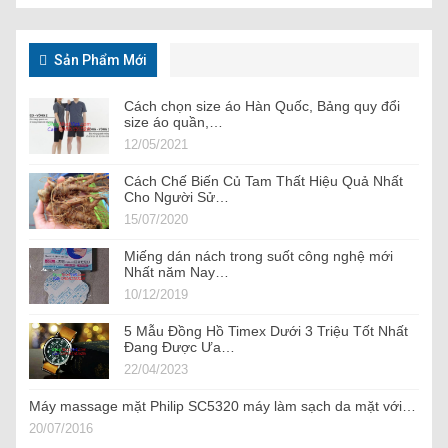
Sản Phẩm Mới
Cách chọn size áo Hàn Quốc, Bảng quy đổi
size áo quần,…
12/05/2021
Cách Chế Biến Củ Tam Thất Hiệu Quả Nhất
Cho Người Sử…
15/07/2020
Miếng dán nách trong suốt công nghệ mới
Nhất năm Nay…
10/12/2019
5 Mẫu Đồng Hồ Timex Dưới 3 Triệu Tốt Nhất
Đang Được Ưa…
22/04/2023
Máy massage mặt Philip SC5320 máy làm sạch da mặt với…
20/07/2016