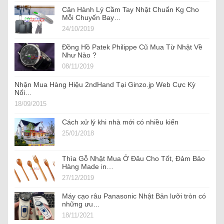
Cân Hành Lý Cầm Tay Nhật Chuẩn Kg Cho
Mỗi Chuyến Bay…
24/10/2019
Đồng Hồ Patek Philippe Cũ Mua Từ Nhật Về
Như Nào ?
08/11/2019
Nhận Mua Hàng Hiệu 2ndHand Tại Ginzo.jp Web Cực Kỳ
Nổi…
18/09/2015
Cách xử lý khi nhà mới có nhiều kiến
25/01/2018
Thìa Gỗ Nhật Mua Ở Đâu Cho Tốt, Đảm Bảo
Hàng Made in…
27/12/2019
Máy cạo râu Panasonic Nhật Bản lưỡi tròn có
những ưu…
18/11/2021