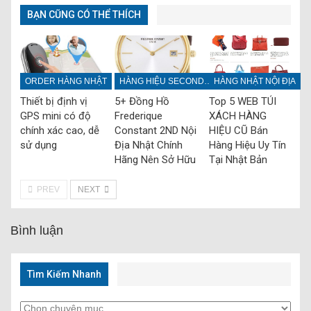
BẠN CŨNG CÓ THỂ THÍCH
ORDER HÀNG NHẬT
HÀNG HIỆU SECONDHAND
HÀNG NHẬT NỘI ĐỊA
Thiết bị định vị
5+ Đồng Hồ
Top 5 WEB TÚI
GPS mini có độ
Frederique
XÁCH HÀNG
chính xác cao‎, dễ
Constant 2ND Nội
HIỆU CŨ Bán
sử dụng
Địa Nhật Chính
Hàng Hiệu Uy Tín
Hãng Nên Sở Hữu
Tại Nhật Bản
PREV
NEXT
Bình luận
Tìm Kiếm Nhanh
Tìm