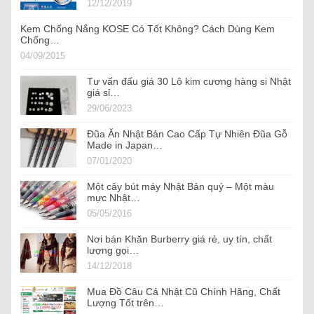
12/12/2019
Kem Chống Nắng KOSE Có Tốt Không? Cách Dùng Kem
Chống…
04/09/2015
Tư vấn đấu giá 30 Lô kim cương hàng si Nhật
giá sỉ…
29/06/2023
Đũa Ăn Nhật Bản Cao Cấp Tự Nhiên Đũa Gỗ
Made in Japan…
07/01/2020
Một cây bút máy Nhật Bản quý – Một màu
mực Nhật…
05/05/2016
Nơi bán Khăn Burberry giá rẻ, uy tín, chất
lượng gọi…
14/12/2018
Mua Đồ Câu Cá Nhật Cũ Chính Hãng, Chất
Lượng Tốt trên…