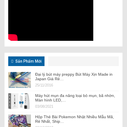
Sản Phẩm Mới
Đại lý bút máy preppy Bút Máy Xịn Made in
Japan Giá Rẻ…
25/11/2016
Máy hút mụn đa năng loại bỏ mụn, bã nhờn,
Màn hình LED,…
03/08/2021
Hộp Thẻ Bài Pokemon Nhật Nhiều Mẫu Mã,
Rẻ Nhất, Ship…