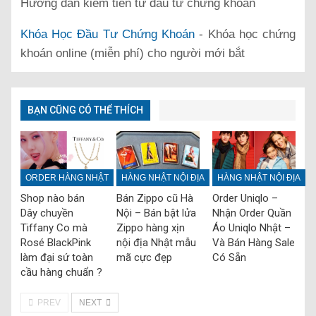
Hướng dẫn kiếm tiền từ đầu tư chứng khoán
Khóa Học Đầu Tư Chứng Khoán
- Khóa học chứng
khoán online (miễn phí) cho người mới bắt
BẠN CŨNG CÓ THỂ THÍCH
ORDER HÀNG NHẬT
HÀNG NHẬT NỘI ĐỊA
HÀNG NHẬT NỘI ĐỊA
Shop nào bán
Bán Zippo cũ Hà
Order Uniqlo –
Dây chuyền
Nội – Bán bật lửa
Nhận Order Quần
Tiffany Co mà
Zippo hàng xịn
Áo Uniqlo Nhật –
Rosé BlackPink
nội địa Nhật mẫu
Và Bán Hàng Sale
làm đại sứ toàn
mã cực đẹp
Có Sẵn
cầu hàng chuẩn ?
PREV
NEXT