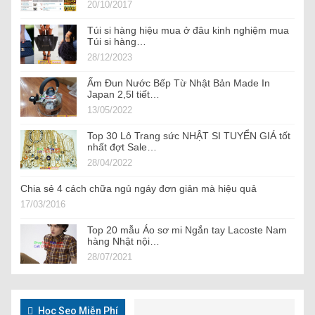
20/10/2017
Túi si hàng hiệu mua ở đâu kinh nghiệm mua
Túi si hàng…
28/12/2023
Ấm Đun Nước Bếp Từ Nhật Bản Made In
Japan 2,5l tiết…
13/05/2022
Top 30 Lô Trang sức NHẬT SI TUYỂN GIÁ tốt
nhất đợt Sale…
28/04/2022
Chia sẻ 4 cách chữa ngủ ngáy đơn giản mà hiệu quả
17/03/2016
Top 20 mẫu Áo sơ mi Ngắn tay Lacoste Nam
hàng Nhật nội…
28/07/2021
Học Seo Miễn Phí