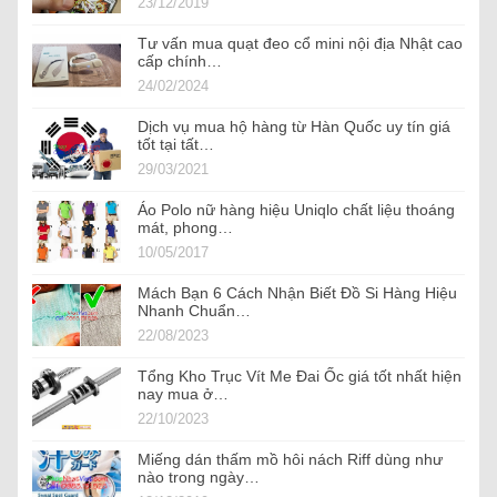
23/12/2019
Tư vấn mua quạt đeo cổ mini nội địa Nhật cao
cấp chính…
24/02/2024
Dịch vụ mua hộ hàng từ Hàn Quốc uy tín giá
tốt tại tất…
29/03/2021
Áo Polo nữ hàng hiệu Uniqlo chất liệu thoáng
mát, phong…
10/05/2017
Mách Bạn 6 Cách Nhận Biết Đồ Si Hàng Hiệu
Nhanh Chuẩn…
22/08/2023
Tổng Kho Trục Vít Me Đai Ốc giá tốt nhất hiện
nay mua ở…
22/10/2023
Miếng dán thấm mồ hôi nách Riff dùng như
nào trong ngày…