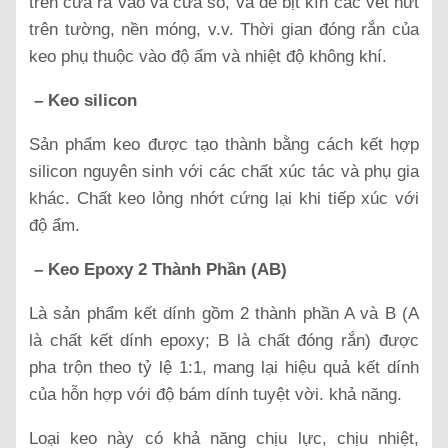
trên cửa ra vào và cửa sổ, và để bịt kín các vết nứt
trên tường, nền móng, v.v. Thời gian đóng rắn của
keo phụ thuộc vào độ ẩm và nhiệt độ không khí.
– Keo silicon
Sản phẩm keo được tạo thành bằng cách kết hợp
silicon nguyên sinh với các chất xúc tác và phụ gia
khác. Chất keo lỏng nhớt cứng lại khi tiếp xúc với
độ ẩm.
– Keo Epoxy 2 Thành Phần (AB)
Là sản phẩm kết dính gồm 2 thành phần A và B (A
là chất kết dính epoxy; B là chất đóng rắn) được
pha trộn theo tỷ lệ 1:1, mang lại hiệu quả kết dính
của hỗn hợp với độ bám dính tuyệt vời. khả năng.
Loại keo này có khả năng chịu lực, chịu nhiệt,