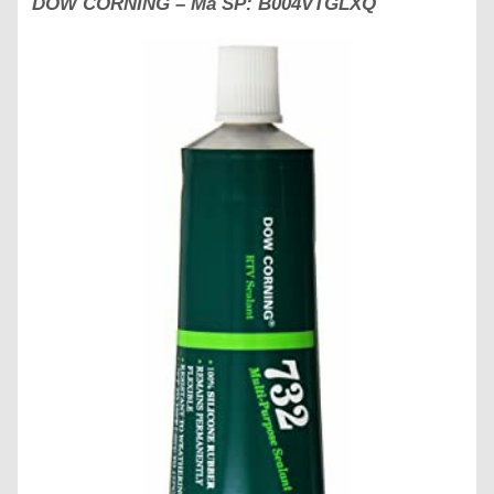
DOW CORNING – Mã SP: B004VTGLXQ