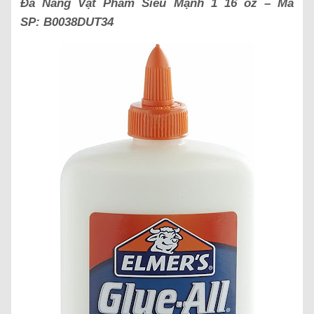
Đa Năng Vật Phẩm Siêu Mạnh 1 16 oz – Mã
SP: B0038DUT34