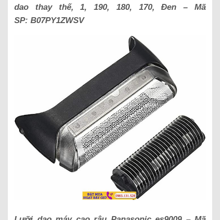
dao thay thế, 1, 190, 180, 170, Đen – Mã
SP:
B07PY1ZWSV
Lưỡi dao máy cạo râu Panasonic es9009 – Mã