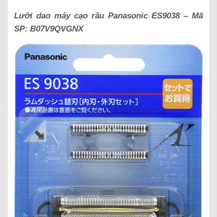
Lưỡi dao máy cạo râu Panasonic
ES9038
– Mã
SP:
B07V9QVGNX