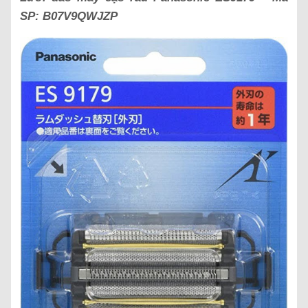
SP:
B07V9QWJZP