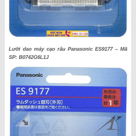
Lưỡi dao máy cạo râu Panasonic ES9177 – Mã
SP:
B0742G6L1J