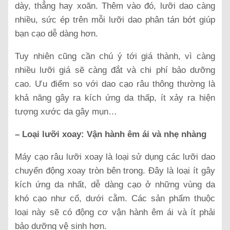
dày, thẳng hay xoăn. Thêm vào đó, lưỡi dao càng
nhiều, sức ép trên mỗi lưỡi dao phân tán bớt giúp
bạn cạo dễ dàng hơn.
Tuy nhiên cũng cần chú ý tới giá thành, vì càng
nhiều lưỡi giá sẽ càng đắt và chi phí bảo dưỡng
cao. Ưu điểm so với dao cạo râu thông thường là
khả năng gây ra kích ứng da thấp, ít xảy ra hiện
tượng xước da gây mụn…
– Loại lưỡi xoay: Vận hành êm ái và nhẹ nhàng
Máy cạo râu lưỡi xoay là loại sử dụng các lưỡi dao
chuyển động xoay tròn bên trong. Đây là loại ít gây
kích ứng da nhất, dễ dàng cạo ở những vùng da
khó cạo như cổ, dưới cằm. Các sản phẩm thuộc
loại này sẽ có động cơ vận hành êm ái và ít phải
bảo dưỡng vệ sinh hơn.