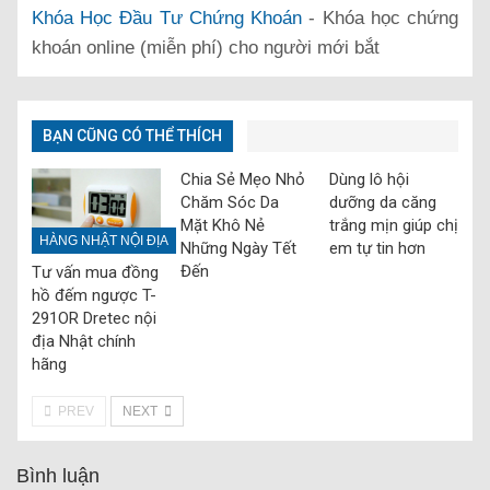
Khóa Học Đầu Tư Chứng Khoán
- Khóa học chứng
khoán online (miễn phí) cho người mới bắt
BẠN CŨNG CÓ THỂ THÍCH
Chia Sẻ Mẹo Nhỏ
Dùng lô hội
Chăm Sóc Da
dưỡng da căng
Mặt Khô Nẻ
trắng mịn giúp chị
HÀNG NHẬT NỘI ĐỊA
Những Ngày Tết
em tự tin hơn
Đến
Tư vấn mua đồng
hồ đếm ngược T-
291OR Dretec nội
địa Nhật chính
hãng
PREV
NEXT
Bình luận