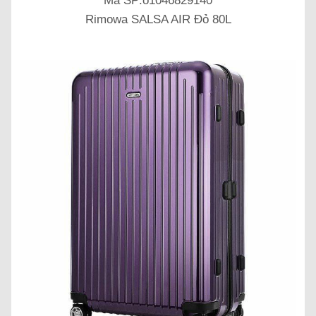
Mã SP:o1046829140
Rimowa SALSA AIR Đỏ 80L