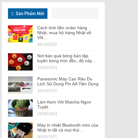
Sản Phẩm Mới
Cách tính tiền order hàng
Nhật, mua hộ hàng Nhật về
VN…
08/10/2020
Nơi bán quả bóng bàn tập
luyện bóng tròn đều, độ nảy…
22/02/2024
Panasonic Máy Cạo Râu Du
Lịch Sử Dụng Pin AA Tiện Dụng
10/10/2015
Làm Kem Với Matcha Ngon
Tuyệt.
29/08/2014
Máy in nhiệt Bluetooth mini của
Nhật in tất cả mọi thứ…
06/05/2021