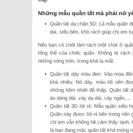
Những mẫu quần tất mà phái nữ yê
Quần tất da chân 5D: Là mẫu quần đượ
dai, siêu bền, khó rách giúp chị em t
Nếu bạn có chót làm rách một chút ở quầ
tổng thể của chiếc quần. Không bị rách 
những vòng tròn, trong khá lạ mắt.
Quần tất dày màu đen: Vào mùa đông
khá nhiều. Nó dày, màu tối nên đượ
những hôm nhiệt độ thấp. Quần tất 
áo dáng dài, váy dạ dài, váy ngắn,…
Quần tất 3D lót nỉ: Mẫu quần siêu h
Quần này được lót nỉ bên trong nên
chị em vẫn không hề cảm thấy lạnh. 
là bạn đang mặc quần tất khá mỏng n