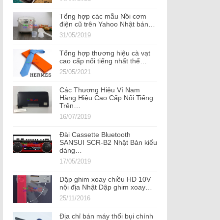
Tổng hợp các mẫu Nồi cơm
điện cũ trên Yahoo Nhật bán…
31/05/2019
Tổng hợp thương hiệu cà vạt
cao cấp nổi tiếng nhất thế…
25/05/2021
Các Thương Hiệu Ví Nam
Hàng Hiệu Cao Cấp Nổi Tiếng
Trên…
16/07/2019
Đài Cassette Bluetooth
SANSUI SCR-B2 Nhật Bản kiểu
dáng…
17/05/2019
Dập ghim xoay chiều HD 10V
nội địa Nhật Dập ghim xoay…
25/11/2016
Địa chỉ bán máy thổi bụi chính