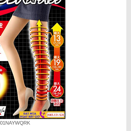
B01NAYWQRK