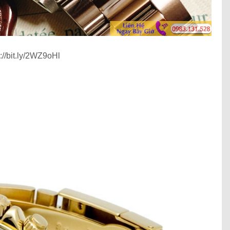
p://bit.ly/2WZ9oHl