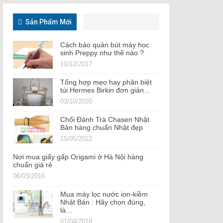
Sản Phẩm Mới
Cách bảo quản bút máy học
sinh Preppy như thế nào ?
10/12/2017
Tổng hợp mẹo hay phân biệt
túi Hermes Birkin đơn giản…
03/10/2020
Chổi Đánh Trà Chasen Nhật
Bản hàng chuẩn Nhật đẹp
15/05/2022
Nơi mua giấy gấp Origami ở Hà Nội hàng
chuẩn giá rẻ
06/03/2016
Mua máy lọc nước ion-kiềm
Nhật Bản : Hãy chọn đúng,
là…
01/04/2018