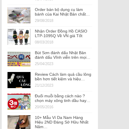
Order bán bộ dụng cụ làm
bánh của Kai Nhật Bản chất…
29/08/2018
Nhận Order Đồng Hồ CASIO
LTP-1095Q Về VN giá Tốt
08/03/2018
Bút Sơn đánh dấu Nhật Bản
đánh dấu Vĩnh viễn trên mọi…
25/04/2023
Review Cách làm quả cầu lông
bền hơn tiết kiệm và hiệu…
21/12/2023
Đuổi muỗi bằng cách nào ?
chọn máy xông tinh dầu hay…
20/05/2016
10+ Mẫu Ví Da Nam Hàng
Hiệu 2ND Đáng Sở Hữu Nhất
Năm…