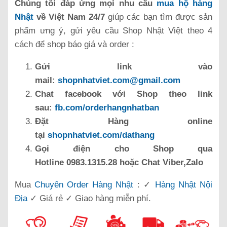
Chúng tôi đáp ứng mọi nhu cầu
mua hộ hàng
Nhật
về Việt Nam 24/7
giúp các bạn tìm được sản
phẩm ưng ý, gửi yêu cầu Shop Nhật Việt theo 4
cách để shop báo giá và order :
Gửi link vào
mail:
shopnhatviet.com@gmail.com
Chat facebook với Shop theo link
sau:
fb.com/orderhangnhatban
Đặt Hàng online
tại
shopnhatviet.com/dathang
Gọi điện cho Shop qua
Hotline 0983.1315.28 hoặc Chat Viber,Zalo
Mua
Chuyên Order Hàng Nhật
: ✓
Hàng Nhật Nội
Địa
✓ Giá rẻ ✓ Giao hàng miễn phí.