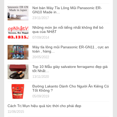
Nơi bán Máy Tỉa Lông Mũi Panasonic ER-
GN10 Made in…
23/11/2017
Những món ăn nổi tiếng nhất không thể bỏ
qua của NHẬT
07/09/2014
Máy tỉa lông mũi Panasonic ER-GN11 , cực an
toàn , hàng…
20/05/2022
Top 10 Mẫu giày salvatore ferragamo đẹp giá
tốt Nhất…
13/11/2020
Đường Lakanto Dành Cho Người Ăn Kiêng Có
Tốt Không ?
05/09/2019
Cách Trị Mụn hiệu quả tức thời cho phái đẹp
11/06/2015