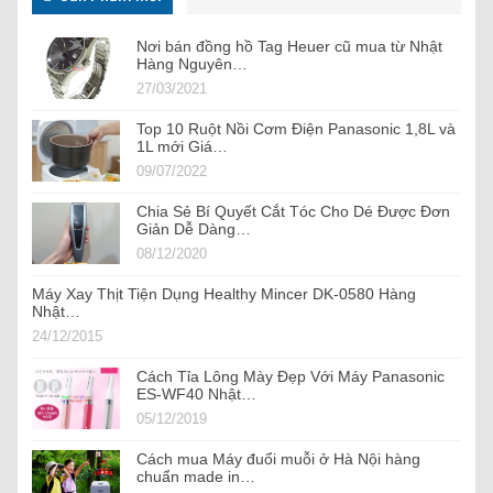
Nơi bán đồng hồ Tag Heuer cũ mua từ Nhật
Hàng Nguyên…
27/03/2021
Top 10 Ruột Nồi Cơm Điện Panasonic 1,8L và
1L mới Giá…
09/07/2022
Chia Sẻ Bí Quyết Cắt Tóc Cho Dé Được Đơn
Giản Dễ Dàng…
08/12/2020
Máy Xay Thịt Tiện Dụng Healthy Mincer DK-0580 Hàng
Nhật…
24/12/2015
Cách Tỉa Lông Mày Đẹp Với Máy Panasonic
ES-WF40 Nhật…
05/12/2019
Cách mua Máy đuổi muỗi ở Hà Nội hàng
chuẩn made in…