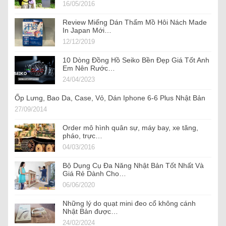
16/05/2016
Review Miếng Dán Thấm Mồ Hôi Nách Made
In Japan Mới…
12/12/2019
10 Dòng Đồng Hồ Seiko Bền Đẹp Giá Tốt Anh
Em Nên Rước…
24/04/2023
Ốp Lưng, Bao Da, Case, Vỏ, Dán Iphone 6-6 Plus Nhật Bản
27/09/2014
Order mô hình quân sự, máy bay, xe tăng,
pháo, trực…
04/03/2016
Bộ Dụng Cụ Đa Năng Nhật Bản Tốt Nhất Và
Giá Rẻ Dành Cho…
06/06/2020
Những lý do quạt mini đeo cổ không cánh
Nhật Bản được…
24/02/2024