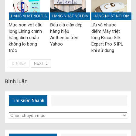
HÀNG NHẬT NỘI ĐỊA
HÀNG NHẬT NỘI ĐỊA
HÀNG NHẬT NỘI ĐỊA
Mực sơn vợt cầu
Đấu giá giày dép
Ưu và nhược
lông Lining chính
hàng hiệu
điểm Máy triệt
hãng dính chắc
Authentic trên
lông Braun Silk
không lo bong
Yahoo
Expert Pro 5 IPL
tróc
khi sử dụng
PREV
NEXT
Bình luận
Tìm Kiếm Nhanh
Tìm
Kiếm
Nhanh