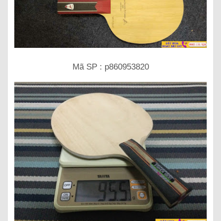
Mã SP : p860953820