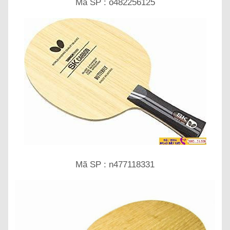
Mã SP : o482256125
Mã SP : n477118331