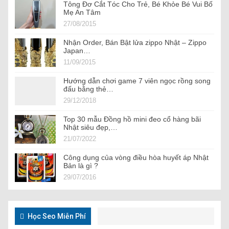
Tông Đơ Cắt Tóc Cho Trẻ, Bé Khỏe Bé Vui Bố
Mẹ An Tâm
27/08/2015
Nhận Order, Bán Bật lửa zippo Nhật – Zippo
Japan…
11/09/2015
Hướng dẫn chơi game 7 viên ngọc rồng song
đấu bằng thẻ…
29/12/2018
Top 30 mẫu Đồng hồ mini đeo cổ hàng bãi
Nhật siêu đẹp,…
21/07/2022
Công dụng của vòng điều hòa huyết áp Nhật
Bản là gì ?
29/07/2016
Học Seo Miễn Phí