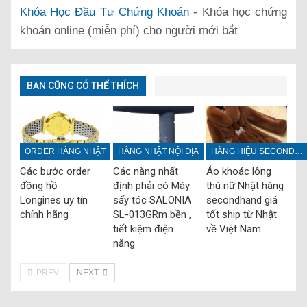
Khóa Học Đầu Tư Chứng Khoán
- Khóa học chứng
khoán online (miễn phí) cho người mới bắt
BẠN CŨNG CÓ THỂ THÍCH
ORDER HÀNG NHẬT
HÀNG NHẬT NỘI ĐỊA
HÀNG HIỆU SECONDHAND
Các bước order
Các nàng nhất
Áo khoác lông
đồng hồ
định phải có Máy
thú nữ Nhật hàng
Longines uy tín
sấy tóc SALONIA
secondhand giá
chính hãng
SL-013GRm bền ,
tốt ship từ Nhật
tiết kiệm điện
về Việt Nam
năng
PREV
NEXT