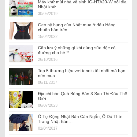
Máy khử mùi nhà vệ sinh IG-HTA20-W nội địa
Nhật khử…
30/05/2019
Gen nịt bụng của Nhật mua ở đâu Hàng
chuẩn bán trên…
15/04/2022
Cần lưu ý những gì khi dùng sữa đặc có
đường cho bé ?
26/10/2016
Top 5 thương hiệu vợt tennis tốt nhất mà bạn
nên mua
06/11/2017
Địa chỉ bán Quả Bóng Bàn 3 Sao Thi Đấu Thế
Giới –…
06/07/2023
Ô Tự Động Nhật Bản Cán Ngắn, Ô Dù Thời
Trang Nhật Bản…
01/04/2017