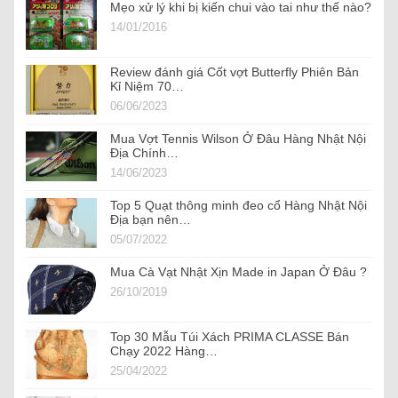
Mẹo xử lý khi bị kiến chui vào tai như thế nào?
14/01/2016
Review đánh giá Cốt vợt Butterfly Phiên Bản
Kỉ Niệm 70…
06/06/2023
Mua Vợt Tennis Wilson Ở Đâu Hàng Nhật Nội
Địa Chính…
14/06/2023
Top 5 Quạt thông minh đeo cổ Hàng Nhật Nội
Địa bạn nên…
05/07/2022
Mua Cà Vạt Nhật Xịn Made in Japan Ở Đâu ?
26/10/2019
Top 30 Mẫu Túi Xách PRIMA CLASSE Bán
Chạy 2022 Hàng…
25/04/2022