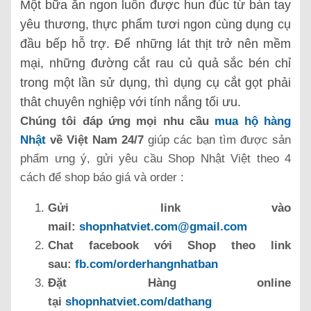
Một bữa ăn ngon luôn được
hun
đ
úc t
ừ bàn tay
yêu thương, thực phẩm tươi ngon cùng dụng cụ
đầu bếp hỗ trợ. Để những lát thịt trở nên mềm
mại, những đường cắt rau củ quả sắc bén chỉ
trong một lần sử dụng, thì dụng cụ cắt gọt phải
thât chuyên nghiệp với tính nắng tối ưu.
Chúng tôi đáp ứng mọi nhu cầu
mua hộ hàng
Nhật
về Việt Nam 24/7
giúp các bạn tìm được sản
phẩm ưng ý, gửi yêu cầu Shop Nhật Việt theo 4
cách để shop báo giá và order :
Gửi link vào
mail:
shopnhatviet.com@gmail.com
Chat facebook với Shop theo link
sau:
fb.com/orderhangnhatban
Đặt Hàng online
tại
shopnhatviet.com/dathang