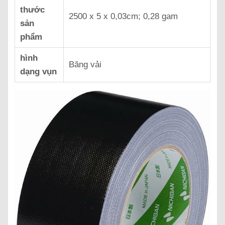
thước
‎2500 x 5 x 0,03cm; 0,28 gam
sản
phẩm
hình
‎Băng vải
dạng vụn