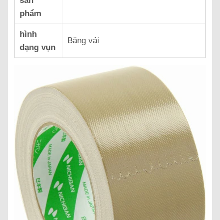
sản
phẩm
hình
‎Băng vải
dạng vụn