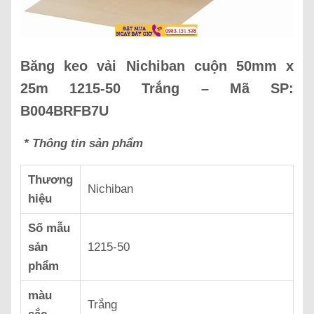
Băng keo vải Nichiban cuộn 50mm x
25m 1215-50 Trắng – Mã SP:
B004BRFB7U
* Thông tin sản phẩm
Thương
‎Nichiban
hiệu
Số mẫu
sản
‎1215-50
phẩm
màu
‎Trắng