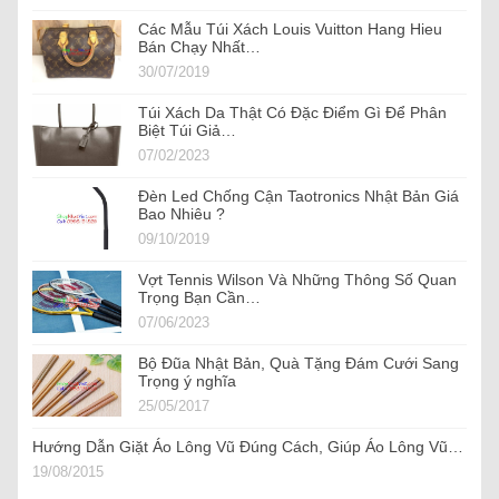
Các Mẫu Túi Xách Louis Vuitton Hang Hieu
Bán Chạy Nhất…
30/07/2019
Túi Xách Da Thật Có Đặc Điểm Gì Để Phân
Biệt Túi Giả…
07/02/2023
Đèn Led Chống Cận Taotronics Nhật Bản Giá
Bao Nhiêu ?
09/10/2019
Vợt Tennis Wilson Và Những Thông Số Quan
Trọng Bạn Cần…
07/06/2023
Bộ Đũa Nhật Bản, Quà Tặng Đám Cưới Sang
Trọng ý nghĩa
25/05/2017
Hướng Dẫn Giặt Áo Lông Vũ Đúng Cách, Giúp Áo Lông Vũ…
19/08/2015