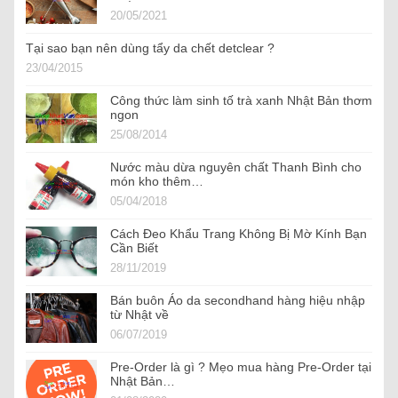
20/05/2021
Tại sao bạn nên dùng tẩy da chết detclear ?
23/04/2015
Công thức làm sinh tố trà xanh Nhật Bản thơm
ngon
25/08/2014
Nước màu dừa nguyên chất Thanh Bình cho
món kho thêm…
05/04/2018
Cách Đeo Khẩu Trang Không Bị Mờ Kính Bạn
Cần Biết
28/11/2019
Bán buôn Áo da secondhand hàng hiệu nhập
từ Nhật về
06/07/2019
Pre-Order là gì ? Mẹo mua hàng Pre-Order tại
Nhật Bản…