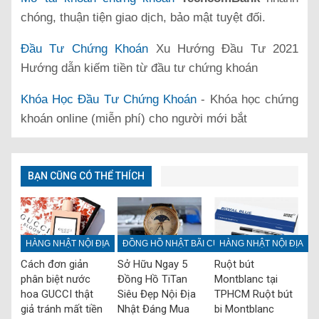
chóng, thuận tiện giao dịch, bảo mật tuyệt đối.
Đầu Tư Chứng Khoán
Xu Hướng Đầu Tư 2021
Hướng dẫn kiếm tiền từ đầu tư chứng khoán
Khóa Học Đầu Tư Chứng Khoán
- Khóa học chứng
khoán online (miễn phí) cho người mới bắt
BẠN CŨNG CÓ THỂ THÍCH
HÀNG NHẬT NỘI ĐỊA
ĐỒNG HỒ NHẬT BÃI CŨ
HÀNG NHẬT NỘI ĐỊA
Cách đơn giản
Sở Hữu Ngay 5
Ruột bút
phân biệt nước
Đồng Hồ TiTan
Montblanc tại
hoa GUCCI thật
Siêu Đẹp Nội Địa
TPHCM Ruột bút
giả tránh mất tiền
Nhật Đáng Mua
bi Montblanc