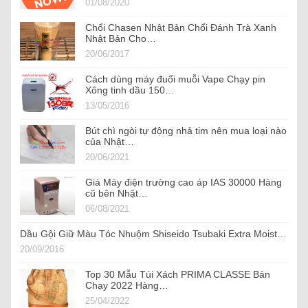
01/08/2020
Chổi Chasen Nhật Bản Chổi Đánh Trà Xanh
Nhật Bản Cho…
20/06/2017
Cách dùng máy đuổi muỗi Vape Chạy pin
Xông tinh dầu 150…
13/05/2016
Bút chì ngòi tự động nhả tim nên mua loại nào
của Nhật…
20/06/2021
Giá Máy điện trường cao áp IAS 30000 Hàng
cũ bên Nhật…
06/08/2021
Dầu Gội Giữ Màu Tóc Nhuộm Shiseido Tsubaki Extra Moist…
20/09/2016
Top 30 Mẫu Túi Xách PRIMA CLASSE Bán
Chạy 2022 Hàng…
25/04/2022