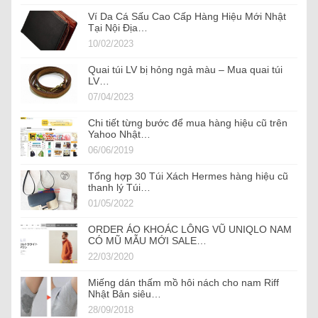
Ví Da Cá Sấu Cao Cấp Hàng Hiệu Mới Nhật
Tại Nội Địa…
10/02/2023
Quai túi LV bị hỏng ngả màu – Mua quai túi
LV…
07/04/2023
Chi tiết từng bước để mua hàng hiệu cũ trên
Yahoo Nhật…
06/06/2019
Tổng hợp 30 Túi Xách Hermes hàng hiệu cũ
thanh lý Túi…
01/05/2022
ORDER ÁO KHOÁC LÔNG VŨ UNIQLO NAM
CÓ MŨ MẪU MỚI SALE…
22/03/2020
Miếng dán thấm mồ hôi nách cho nam Riff
Nhật Bản siêu…
28/09/2018