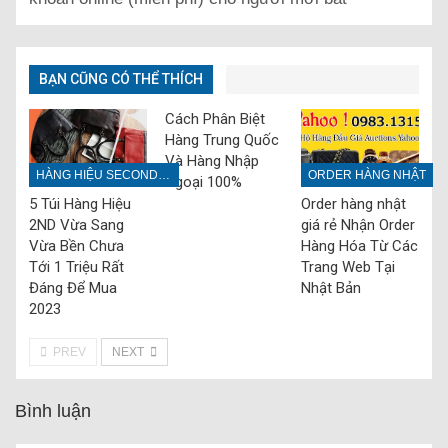
BẠN CŨNG CÓ THỂ THÍCH
Cách Phân Biệt
Hàng Trung Quốc
Và Hàng Nhập
HÀNG HIỆU SECONDHAND
ORDER HÀNG NHẬT
Ngoại 100%
5 Túi Hàng Hiệu
Order hàng nhật
2ND Vừa Sang
giá rẻ Nhận Order
Vừa Bền Chưa
Hàng Hóa Từ Các
Tới 1 Triệu Rất
Trang Web Tại
Đáng Để Mua
Nhật Bản
2023
PREV
NEXT
Bình luận