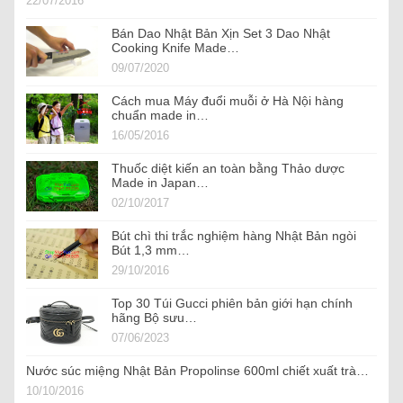
22/07/2016
Bán Dao Nhật Bản Xịn Set 3 Dao Nhật
Cooking Knife Made…
09/07/2020
Cách mua Máy đuổi muỗi ở Hà Nội hàng
chuẩn made in…
16/05/2016
Thuốc diệt kiến an toàn bằng Thảo dược
Made in Japan…
02/10/2017
Bút chì thi trắc nghiệm hàng Nhật Bản ngòi
Bút 1,3 mm…
29/10/2016
Top 30 Túi Gucci phiên bản giới hạn chính
hãng Bộ sưu…
07/06/2023
Nước súc miệng Nhật Bản Propolinse 600ml chiết xuất trà…
10/10/2016