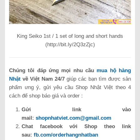
King Seiko 1st / 1 set of long and short hands
(http://bit.ly/2Q3zZjc)
Chúng tôi đáp ứng mọi nhu cầu
mua hộ hàng
Nhật
về Việt Nam 24/7
giúp các bạn tìm được sản
phẩm ưng ý, gửi yêu cầu Shop Nhật Việt theo 4
cách để shop báo giá và order :
Gửi link vào
mail:
shopnhatviet.com@gmail.com
Chat facebook với Shop theo link
sau:
fb.com/orderhangnhatban