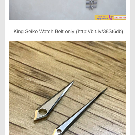
King Seiko Watch Belt only (http://bit.ly/38St6db)