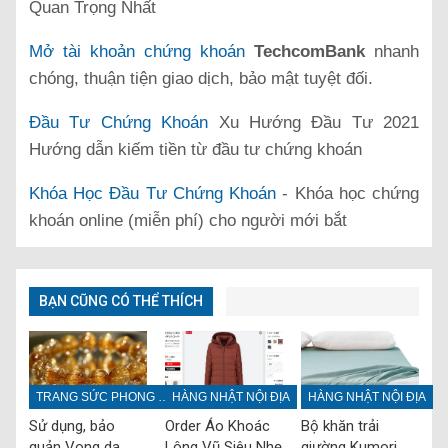
Quan Trọng Nhất
Mở tài khoản chứng khoán
TechcomBank
nhanh
chóng, thuận tiện giao dịch, bảo mật tuyệt đối.
Đầu Tư Chứng Khoán
Xu Hướng Đầu Tư 2021
Hướng dẫn kiếm tiền từ đầu tư chứng khoán
Khóa Học Đầu Tư Chứng Khoán
- Khóa học chứng
khoán online (miễn phí) cho người mới bắt
BẠN CŨNG CÓ THỂ THÍCH
TRANG SỨC PHONG THỦY
HÀNG NHẬT NỘI ĐỊA
HÀNG NHẬT NỘI ĐỊA
Sử dụng, bảo
Order Áo Khoác
Bộ khăn trải
quản Vong da
Lông Vũ Siêu Nhẹ
giường Kumori,