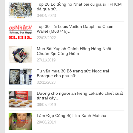
Top 20 Lô đồng hồ Nhật bãi cũ giá sỉ TPHCM
đã qua sử…
04/04/2023
Top 30 Túi Louis Vuitton Dauphine Chain
Wallet (M68746)…
22/03/2022
Mua Bài Yugioh Chính Hãng Hàng Nhật
Chuẩn Xịn Cứng Hiếm
27/11/2019
Tư vấn mua 30 Bộ trang sức Ngọc trai
Baroque cho phụ nữ…
02/11/2023
Đường cho người ăn kiêng Lakanto chiết xuất
từ trái cây…
08/07/2019
Làm Đẹp Cùng Bột Trà Xanh Matcha
29/08/2014