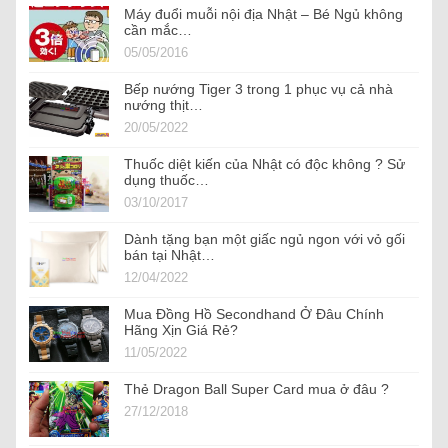
Máy đuổi muỗi nội địa Nhật – Bé Ngủ không
cần mắc…
05/05/2016
Bếp nướng Tiger 3 trong 1 phục vụ cả nhà
nướng thịt…
20/05/2022
Thuốc diệt kiến của Nhật có độc không ? Sử
dụng thuốc…
03/10/2017
Dành tặng bạn một giấc ngủ ngon với vỏ gối
bán tại Nhật…
12/04/2022
Mua Đồng Hồ Secondhand Ở Đâu Chính
Hãng Xịn Giá Rẻ?
11/05/2022
Thẻ Dragon Ball Super Card mua ở đâu ?
27/12/2018