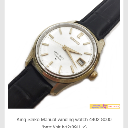
King Seiko Manual winding watch 4402-8000
(http://bit.ly/2r89LUx)