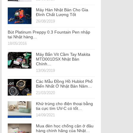
Máy Hàn Nhật Bản Cho Gia
Đình Chất Lượng Tốt
26/08/2019
Bút Platinum Preppy 0.3 Fountain Pen nhập
tại Nhật hàng…
18/05/2016
Máy Bắn Vít Cầm Tay Makita
MTD001DSX Nhật Bản
Chính…
13/06/2019
Các Mẫu Đồng Hồ Hublot Phổ
Biến Nhất Ở Nhật Bản Năm…
21/03/2020
Khử trùng cho điện thoại bằng
tia cực tím UV-C có tốt…
14/09/2021
Mua đèn học chống cận ở đâu
hàng chính hãng của Nhật…