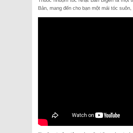
Thuốc nhuộm tóc Nhật Bản Bigen là một t
Bản, mang đến cho bạn một mái tóc suôn