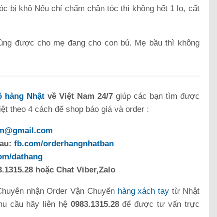
c bị khô Nếu chỉ chấm chân tóc thì không hết 1 lọ, cất
ùng được cho mẹ đang cho con bú. Mẹ bầu thì không
 hàng Nhật
về Việt Nam 24/7
giúp các bạn tìm được
t theo 4 cách để shop báo giá và order :
om@gmail.com
sau:
fb.com/orderhangnhatban
com/dathang
.1315.28 hoặc Chat Viber,Zalo
Chuyên nhận Order Vận Chuyển
hàng xách tay
từ Nhật
hu cầu hãy liên hệ
0983.1315.28
để được tư vấn trực