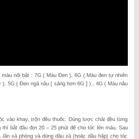
màu nổi bật : 7G ( Màu Đen ), 6G ( Màu đen tự nhiên
 ), 5G ( Đen ngả nâu [ sáng hơn 6G ] ) , 4G ( Màu nâu
c vào khay, trộn đều thuốc. Dùng lược chải đều từng
 thì bắt đầu đợi 20 – 25 phút để cho tóc lên màu. Sau
1 lần xà phòng và dùng dầu xả (hoặc dầu hấp) cho tóc