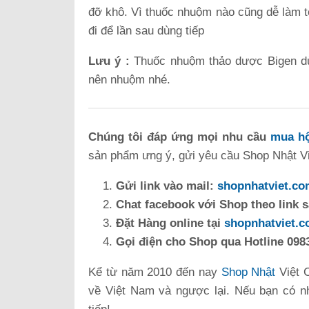
đỡ khô. Vì thuốc nhuộm nào cũng dễ làm tó
đi để lần sau dùng tiếp
Lưu ý :
Thuốc nhuộm thảo dược Bigen d
nên nhuộm nhé.
Chúng tôi đáp ứng mọi nhu cầu
mua hộ
sản phẩm ưng ý, gửi yêu cầu Shop Nhật Việ
Gửi link vào mail:
shopnhatviet.c
Chat facebook với Shop theo link 
Đặt Hàng online tại
shopnhatviet.
Gọi điện cho Shop qua Hotline 0983
Kể từ năm 2010 đến nay
Shop Nhật
Việt 
về Việt Nam và ngược lại. Nếu bạn có n