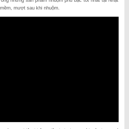
rong những sản phẩm nhuộm phủ bạc tốt nhất tại Nhật
, mềm, mượt sau khi nhuộm.