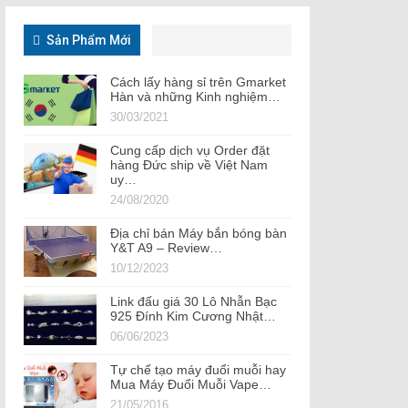
Sản Phẩm Mới
Cách lấy hàng sỉ trên Gmarket
Hàn và những Kinh nghiệm…
30/03/2021
Cung cấp dịch vụ Order đặt
hàng Đức ship về Việt Nam
uy…
24/08/2020
Địa chỉ bán Máy bắn bóng bàn
Y&T A9 – Review…
10/12/2023
Link đấu giá 30 Lô Nhẫn Bạc
925 Đính Kim Cương Nhật…
06/06/2023
Tự chế tạo máy đuổi muỗi hay
Mua Máy Đuổi Muỗi Vape…
21/05/2016