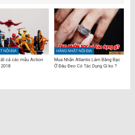
 NỘI ĐỊA
HÀNG NHẬT NỘI ĐỊA
tất cả các mẫu Action
Mua Nhẫn Atlantis Làm Bằng Bạc
 2018
Ở Đâu Đeo Có Tác Dụng Gì ko ?