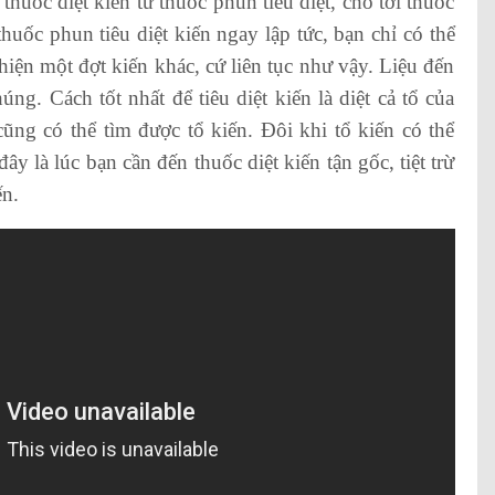
 thuốc diệt kiến từ thuốc phun tiêu diệt, cho tới thuốc
uốc phun tiêu diệt kiến ngay lập tức, bạn chỉ có thể
t hiện một đợt kiến khác, cứ liên tục như vậy. Liệu đến
ng. Cách tốt nhất để tiêu diệt kiến là diệt cả tổ của
ng có thể tìm được tổ kiến. Đôi khi tổ kiến có thể
y là lúc bạn cần đến thuốc diệt kiến tận gốc, tiệt trừ
ến.