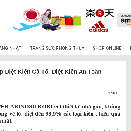
ÀNG NHẬT
TRANG SỨC PHONG THỦY
SHOP ONLINE
p Diệt Kiến Cả Tổ, Diệt Kiến An Toàn
1.503
PER ARINOSU KOROKI thiết kế nhỏ gọn, không
g về tổ, diệt đến 99,9% các loại kiến , hiệu quả
 nhất.