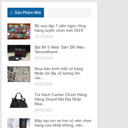
Sản Phẩm Mới
Bộ sưu tập 7 viên ngọc rồng
hàng tuyển chọn mới 2019
25/12/2018
Bật Mí 5 Web ‘Săn’ Đồ Hiệu
Secondhand…
03/10/2019
Mua bán kính mắt cũ hàng
Nhật nội địa số lượng lớn
các…
19/11/2020
Túi Xách Cartier Chính Hãng
Hàng 2hand Nội Địa Nhật
Mua…
29/03/2021
Máy tạo ion xe hơi có nên chọn
hàng của Nhật không, nên…