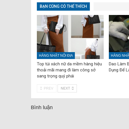
BẠN CŨNG CÓ THỂ THÍCH
HÀNG NHẬT NỘI ĐỊA
HÀNG NHẬT
Top túi xách nữ da mềm hàng hiệu
Dao Làm B
thoải mãi mang đi làm công sở
Dụng Để L
sang trọng quý phái
PREV
NEXT
Bình luận