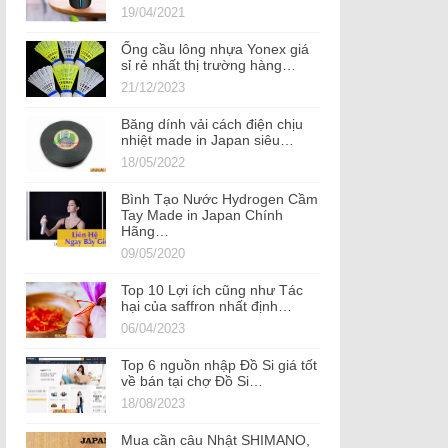
19/04/2021
Ống cầu lông nhựa Yonex giá
sỉ rẻ nhất thị trường hàng…
21/12/2023
Băng dính vải cách điện chịu
nhiệt made in Japan siêu…
18/05/2022
Bình Tạo Nước Hydrogen Cầm
Tay Made in Japan Chính
Hãng…
09/05/2020
Top 10 Lợi ích cũng như Tác
hại của saffron nhất định…
06/04/2023
Top 6 nguồn nhập Đồ Si giá tốt
về bán tại chợ Đồ Si…
18/08/2023
Mua cần câu Nhật SHIMANO,