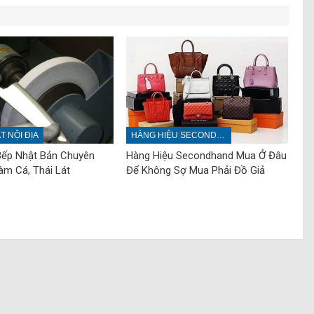
 NỘI ĐỊA
HÀNG HIỆU SECONDHAND
ếp Nhật Bản Chuyên
Hàng Hiệu Secondhand Mua Ở Đâu
àm Cá, Thái Lát
Để Không Sợ Mua Phải Đồ Giả