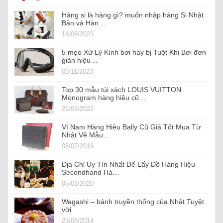
Hàng si là hàng gì? muốn nhập hàng Si Nhật
Bản và Hàn…
14/08/2023
5 mẹo Xử Lý Kính bơi hay bị Tuột Khi Bơi đơn
giản hiệu…
01/11/2023
Top 30 mẫu túi xách LOUIS VUITTON
Monogram hàng hiệu cũ…
21/03/2022
Ví Nam Hàng Hiệu Bally Cũ Giá Tốt Mua Từ
Nhật Về Mẫu…
08/07/2019
Địa Chỉ Uy Tín Nhất Để Lấy Đồ Hàng Hiệu
Secondhand Hà…
05/01/2020
Wagashi – bánh truyền thống của Nhật Tuyệt
vời
23/08/2014