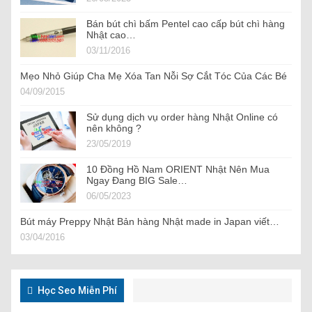
Bán bút chì bấm Pentel cao cấp bút chì hàng
Nhật cao…
03/11/2016
Mẹo Nhỏ Giúp Cha Mẹ Xóa Tan Nỗi Sợ Cắt Tóc Của Các Bé
04/09/2015
Sử dụng dịch vụ order hàng Nhật Online có
nên không ?
23/05/2019
10 Đồng Hồ Nam ORIENT Nhật Nên Mua
Ngay Đang BIG Sale…
06/05/2023
Bút máy Preppy Nhật Bản hàng Nhật made in Japan viết…
03/04/2016
Học Seo Miễn Phí