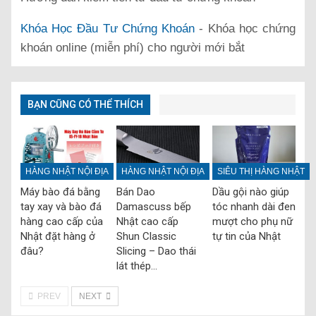
Khóa Học Đầu Tư Chứng Khoán
- Khóa học chứng
khoán online (miễn phí) cho người mới bắt
BẠN CŨNG CÓ THỂ THÍCH
HÀNG NHẬT NỘI ĐỊA
HÀNG NHẬT NỘI ĐỊA
SIÊU THỊ HÀNG NHẬT
Máy bào đá bằng
Bán Dao
Dầu gội nào giúp
tay xay và bào đá
Damascuss bếp
tóc nhanh dài đen
hàng cao cấp của
Nhật cao cấp
mượt cho phụ nữ
Nhật đặt hàng ở
Shun Classic
tự tin của Nhật
đâu?
Slicing – Dao thái
lát thép…
PREV
NEXT