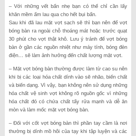
– Với những vết bẩn nhẹ bạn có thể chỉ cần lấy
khăn mềm ẩm lau qua cho hết bụi bẩn.
Sau khi đã lau mặt vợt sạch sẽ thì bạn nên để vợt
bóng bàn ra ngoài chỗ thoáng mát hoặc trước quạt
30 phút cho vợt thật khô. Lưu ý tránh để vợt bóng
bàn ở gần các nguồn nhiệt như máy tính, bóng đèn
điện… sẽ làm ảnh hưởng đến chất lượng mặt vợt.
– Mặt vợt bóng bàn thường được làm từ cao su nên
khi bị các loại hóa chất dính vào sẽ nhão, biến chất
và biến dạng. Vì vậy, bạn không nên sử dụng những
hóa chất vệ sinh vợt không rõ nguồn gốc vì những
hóa chất đó có chứa chất tẩy rửa mạnh và dễ ăn
mòn và làm mốc mặt vợt bóng bàn.
– Đối với cốt vợt bóng bàn thì phần tay cầm là nơi
thường bị dính mồ hôi của tạy khi tập luyện và các