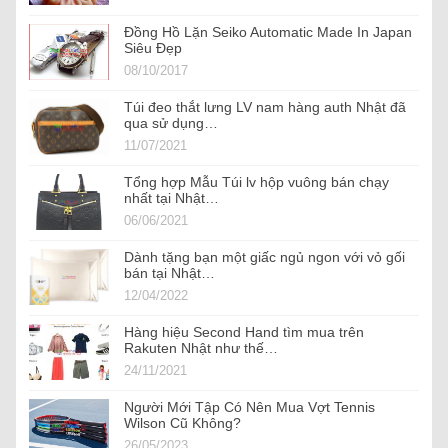
Đồng Hồ Lặn Seiko Automatic Made In Japan
Siêu Đẹp
08/10/2017
Túi đeo thắt lưng LV nam hàng auth Nhật đã
qua sử dụng…
11/07/2021
Tổng hợp Mẫu Túi lv hộp vuông bán chạy
nhất tại Nhật…
06/06/2021
Dành tặng bạn một giấc ngủ ngon với vỏ gối
bán tại Nhật…
12/04/2022
Hàng hiệu Second Hand tìm mua trên
Rakuten Nhật như thế…
24/11/2021
Người Mới Tập Có Nên Mua Vợt Tennis
Wilson Cũ Không?
26/05/2023