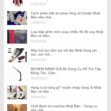
07/06/2023
Cách phân biệt áo phao lông vũ Uniqlo Nhật
Bản siêu nhẹ…
12/09/2017
Loại dập ghim mini xoay chiều 90 độ của Nhật
Bản có đảm…
09/10/2016
Máy hút bụi cầm tay nội địa Nhật dùng pin
sạc, sức hút…
25/04/2021
REVIEW ĐÁNH GIÁ Bộ Dụng Cụ Hỗ Trợ Tập
Động Tác, Cảm…
08/05/2023
Hàng si là hàng gì? muốn nhập hàng Si Nhật
Bản và Hàn…
14/08/2023
Chổi đánh trà matcha Nhật Bản – Dụng cụ
pha chế…