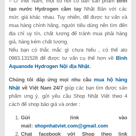
– Ở Việt Nam, một số nơi có bán sản phẩm
bình
tạo nước Hydrogen cầm tay
Nhật Bản với các
mức giá khác nhau. Tuy nhiên, để được tư vấn và
mua hàng chính hãng, người tiêu dùng nên tìm đến
địa chỉ uy tín, chất lượng để tránh mua phải hàng
giả, hàng kém chất lượng.
Nếu bạn có thắc mắc gì chưa hiểu , có thể alo
0983.131528 để được tư vấn cụ thể hơn về
Bình
Aquanode Hydrogen Nội địa Nhật.
Chúng tôi đáp ứng mọi nhu cầu
mua hộ hàng
Nhật
về Việt Nam 24/7
giúp các bạn tìm được sản
phẩm ưng ý, gửi yêu cầu Shop Nhật Việt theo 4
cách để shop báo giá và order :
Gửi link vào
mail:
shopnhatviet.com@gmail.com
Chat facebook với Shop theo link