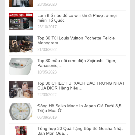
28/05/2020
Làm thế nào để có wifi khi đi Phượt ở mọi
miền Tổ Quốc
23/10/2017
Top 30 Túi Louis Vuitton Pochette Felicie
Monogram…
21/03/2022
Top 30 mẫu nồi cơm điện Zojirushi, Tiger,
Panasonic,…
10/05/2023
Top 30 CHIẾC TÚI XÁCH ĐẶC TRƯNG NHẤT
CỦA DIOR Hàng hiệu…
22/03/2022
Đồng Hồ Seiko Made In Japan Giá Dưới 3,5
Triệu Mua Ở…
06/09/2019
Tổng hợp 30 Quà Tặng Búp Bê Geisha Nhật
Bản Món Quà…