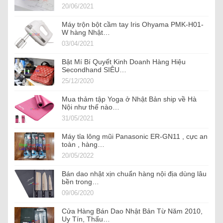
20/06/2021
Máy trộn bột cầm tay Iris Ohyama PMK-H01-
W hàng Nhật…
03/04/2021
Bật Mí Bí Quyết Kinh Doanh Hàng Hiệu
Secondhand SIÊU…
25/12/2020
Mua thảm tập Yoga ở Nhật Bản ship về Hà
Nội như thế nào…
31/05/2021
Máy tỉa lông mũi Panasonic ER-GN11 , cực an
toàn , hàng…
20/05/2022
Bán dao nhật xịn chuẩn hàng nội địa dùng lâu
bền trong…
09/06/2020
Cửa Hàng Bán Dao Nhật Bản Từ Năm 2010,
Uy Tín, Thấu…