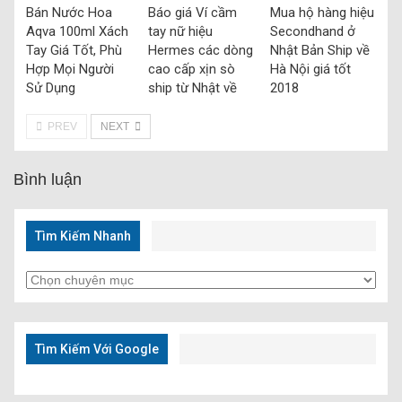
Bán Nước Hoa
Báo giá Ví cầm
Mua hộ hàng hiệu
Aqva 100ml Xách
tay nữ hiệu
Secondhand ở
Tay Giá Tốt, Phù
Hermes các dòng
Nhật Bản Ship về
Hợp Mọi Người
cao cấp xịn sò
Hà Nội giá tốt
Sử Dụng
ship từ Nhật về
2018
PREV
NEXT
Bình luận
Tìm Kiếm Nhanh
Tìm
Kiếm
Nhanh
Tìm Kiếm Với Google