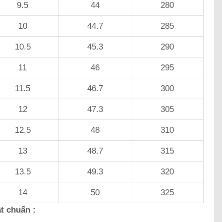
9.5
44
280
10
44.7
285
10.5
45.3
290
11
46
295
11.5
46.7
300
12
47.3
305
12.5
48
310
13
48.7
315
13.5
49.3
320
14
50
325
t chuẩn :