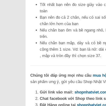
Tốt nhất bạn nên đo size giày vào 
toàn
Bạn nên đo cả 2 chân, nếu có sai số
chân lớn hơn của bạn
Nếu chân bạn ốm và bề ngang nhỏ, h
trên.
Nếu chân bạn mập, dày và có bề ng
cộng thêm 1 size. Vd: bạn là nữ: dài
, mập và tròn đầy thì chọn size 37.
Chúng tôi đáp ứng mọi nhu cầu
mua hộ
sản phẩm ưng ý, gửi yêu cầu Shop Nhật Việ
Gửi link vào mail:
shopnhatviet.c
Chat facebook với Shop theo link 
Đặt Hàng online tại
shopnhatviet.