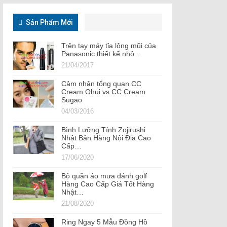
Sản Phẩm Mới
Trên tay máy tỉa lông mũi của
Panasonic thiết kế nhỏ…
21/04/2017
Cảm nhận tổng quan CC
Cream Ohui vs CC Cream
Sugao
04/03/2016
Bình Lưỡng Tính Zojirushi
Nhật Bản Hàng Nội Địa Cao
Cấp…
17/06/2020
Bộ quần áo mưa đánh golf
Hàng Cao Cấp Giá Tốt Hàng
Nhật…
21/08/2020
Ring Ngay 5 Mẫu Đồng Hồ