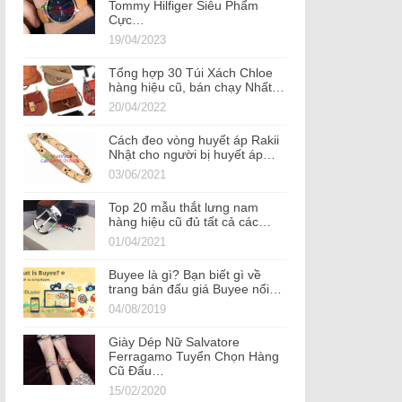
Tommy Hilfiger Siêu Phẩm
Cực…
19/04/2023
Tổng hợp 30 Túi Xách Chloe
hàng hiệu cũ, bán chạy Nhất…
20/04/2022
Cách đeo vòng huyết áp Rakii
Nhật cho người bị huyết áp…
03/06/2021
Top 20 mẫu thắt lưng nam
hàng hiệu cũ đủ tất cả các…
01/04/2021
Buyee là gì? Bạn biết gì về
trang bán đấu giá Buyee nổi…
04/08/2019
Giày Dép Nữ Salvatore
Ferragamo Tuyển Chọn Hàng
Cũ Đấu…
15/02/2020