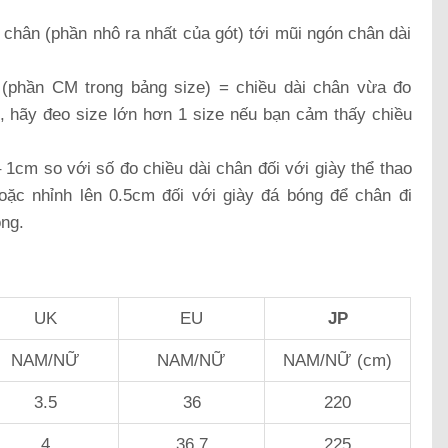
 chân (phần nhô ra nhất của gót) tới mũi ngón chân dài
(phần CM trong bảng size) = chiều dài chân vừa đo
g, hãy đeo size lớn hơn 1 size nếu bạn cảm thấy chiều
1cm so với số đo chiều dài chân đối với giày thể thao
hoặc nhỉnh lên 0.5cm đối với giày đá bóng để chân đi
óng.
UK
EU
JP
NAM/NỮ
NAM/NỮ
NAM/NỮ (cm)
3.5
36
220
4
36.7
225