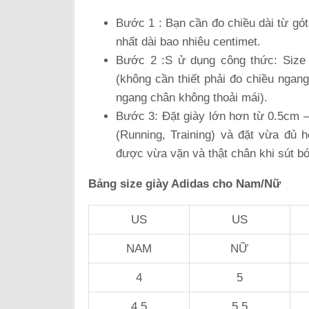
Bước 1 : Bạn cần đo chiều dài từ gót
nhất dài bao nhiêu centimet.
Bước 2 :S ử dụng công thức: Size 
(không cần thiết phải đo chiều ngan
ngang chân không thoải mái).
Bước 3: Đặt giày lớn hơn từ 0.5cm – 
(Running, Training) và đặt vừa đủ 
được vừa vặn và thật chân khi sút b
Bảng size giày Adidas cho Nam/Nữ
US
US
NAM
NỮ
4
5
4.5
5.5