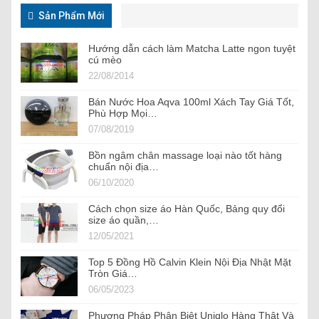
Sản Phẩm Mới
Hướng dẫn cách làm Matcha Latte ngon tuyệt
cú mèo
22/08/2014
Bán Nước Hoa Aqva 100ml Xách Tay Giá Tốt,
Phù Hợp Mọi…
07/08/2019
Bồn ngâm chân massage loại nào tốt hàng
chuẩn nội địa…
06/10/2020
Cách chọn size áo Hàn Quốc, Bảng quy đổi
size áo quần,…
12/05/2021
Top 5 Đồng Hồ Calvin Klein Nội Địa Nhật Mặt
Tròn Giá…
06/05/2023
Phương Pháp Phân Biệt Uniqlo Hàng Thật Và