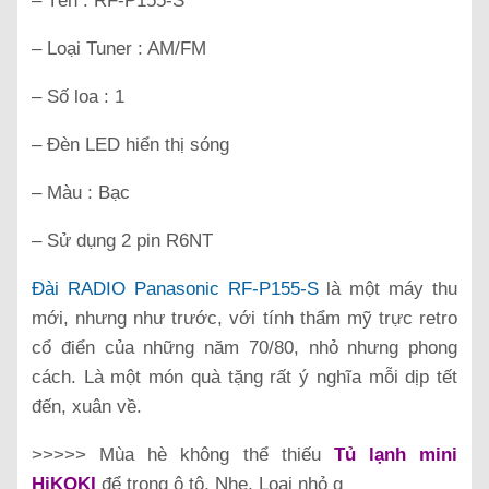
– Tên : RF-P155-S
– Loại Tuner : AM/FM
– Số loa : 1
– Đèn LED hiển thị sóng
– Màu : Bạc
– Sử dụng 2 pin R6NT
Đài RADIO Panasonic RF-P155-S
là một máy thu
mới, nhưng như trước, với tính thẩm mỹ trực retro
cổ điển của những năm 70/80, nhỏ nhưng phong
cách. Là một món quà tặng rất ý nghĩa mỗi dịp tết
đến, xuân về.
>>>>>
Mùa hè không thể thiếu
Tủ lạnh mini
HiKOKI
để trong ô tô, Nhẹ, Loại nhỏ g