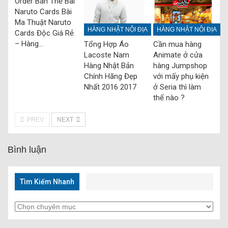
Order Bán Thẻ Bài
Naruto Cards Bài
Ma Thuật Naruto
HÀNG NHẬT NỘI ĐỊA
HÀNG NHẬT NỘI ĐỊA
Cards Độc Giá Rẻ
– Hàng…
Tổng Hợp Áo
Cần mua hàng
Lacoste Nam
Animate ở cửa
Hàng Nhật Bản
hàng Jumpshop
Chính Hãng Đẹp
với mấy phụ kiện
Nhất 2016 2017
ở Seria thì làm
thế nào ?
PREV
NEXT
Bình luận
Tìm Kiếm Nhanh
Tìm
Kiếm