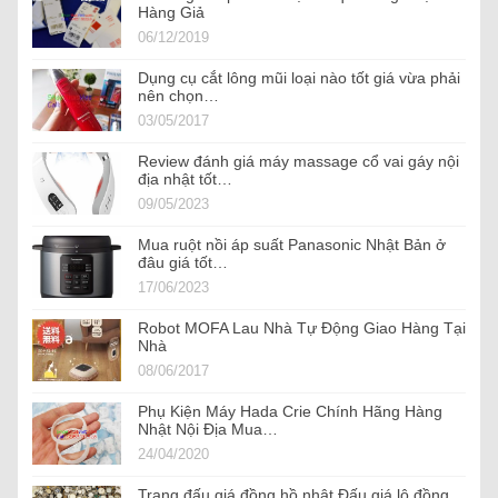
Hàng Giả
06/12/2019
Dụng cụ cắt lông mũi loại nào tốt giá vừa phải
nên chọn…
03/05/2017
Review đánh giá máy massage cổ vai gáy nội
địa nhật tốt…
09/05/2023
Mua ruột nồi áp suất Panasonic Nhật Bản ở
đâu giá tốt…
17/06/2023
Robot MOFA Lau Nhà Tự Động Giao Hàng Tại
Nhà
08/06/2017
Phụ Kiện Máy Hada Crie Chính Hãng Hàng
Nhật Nội Địa Mua…
24/04/2020
Trang đấu giá đồng hồ nhật Đấu giá lô đồng