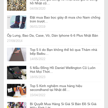
hồ Nhật cũ…
04/09/2020
Đặt mua Bao bọc giày đi mưa cho Nam chống
trơn trượt…
06/01/2019
Ốp Lưng, Bao Da, Case, Vỏ, Dán Iphone 6-6 Plus Nhật Bản
27/09/2014
Top 5 lí do Bạn không thể bỏ qua Thảm nhà
bếp Baibu…
14/05/2022
5 Mẫu Đồng Hồ Daniel Wellington Cũ Luôn
Hot Mọi Thời…
18/05/2023
Top 5 Kinh nghiệm mua hàng hiệu
secondhand tại Nhật để…
15/04/2022
Bí Quyết Mua Hàng Si Giá Sỉ Bán Đồ Si Giá
Hiệu Sinh Lời…