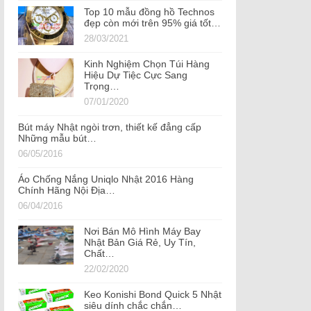
Top 10 mẫu đồng hồ Technos
đẹp còn mới trên 95% giá tốt…
28/03/2021
Kinh Nghiệm Chọn Túi Hàng
Hiệu Dự Tiệc Cực Sang
Trọng…
07/01/2020
Bút máy Nhật ngòi trơn, thiết kế đẳng cấp
Những mẫu bút…
06/05/2016
Áo Chống Nắng Uniqlo Nhật 2016 Hàng
Chính Hãng Nội Địa…
06/04/2016
Nơi Bán Mô Hình Máy Bay
Nhật Bản Giá Rẻ, Uy Tín,
Chất…
22/02/2020
Keo Konishi Bond Quick 5 Nhật
siêu dính chắc chắn…