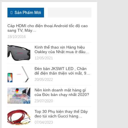
Sản Phẩm Mới
Cáp HDMI cho điện thoại Android tốc độ cao
sang TV, Máy…
18/10/2016
Kính thể thao xịn Hàng hiệu
Oakley của Nhật mua ở đâu…
12/05/2021
Đèn bàn JKSWT LED , Chân
đế điện thân thiện với mắt, 9…
20/05/2022
Nên kinh doanh mặt hàng gì
của Đức bán chạy nhất 2020?
23/07/2020
Top 30 Phụ kiện thay thế Dây
đeo túi xách Gucci hàng…
07/04/2023