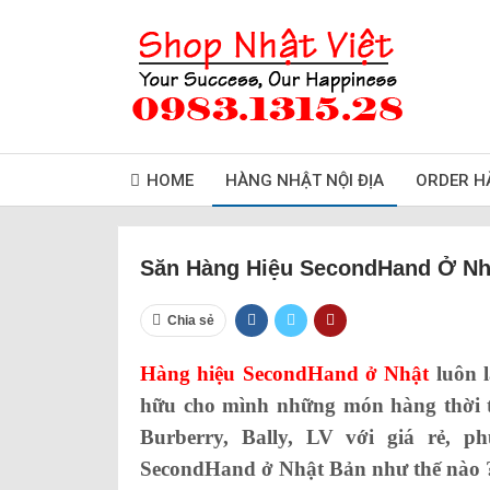
HOME
HÀNG NHẬT NỘI ĐỊA
ORDER H
Săn Hàng Hiệu SecondHand Ở Nhậ
Chia sẻ
Hàng hiệu SecondHand ở Nhật
luôn 
hữu cho mình những món hàng thời t
Burberry, Bally, LV với giá rẻ, p
SecondHand ở Nhật Bản như thế nào 